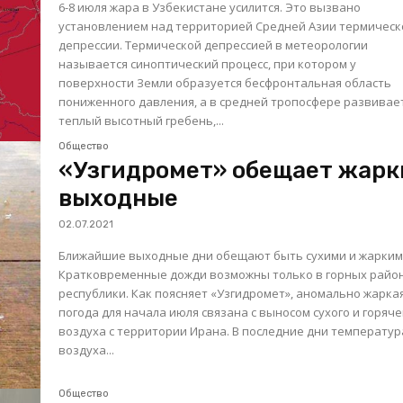
6-8 июля жара в Узбекистане усилится. Это вызвано
установлением над территорией Средней Азии термическ
депрессии. Термической депрессией в метеорологии
называется синоптический процесс, при котором у
поверхности Земли образуется бесфронтальная область
пониженного давления, а в средней тропосфере развивае
теплый высотный гребень,...
Общество
«Узгидромет» обещает жарк
выходные
02.07.2021
Ближайшие выходные дни обещают быть сухими и жарким
Кратковременные дожди возможны только в горных райо
республики. Как поясняет «Узгидромет», аномально жаркая
погода для начала июля связана с выносом сухого и горяче
воздуха с территории Ирана. В последние дни температур
воздуха...
Общество