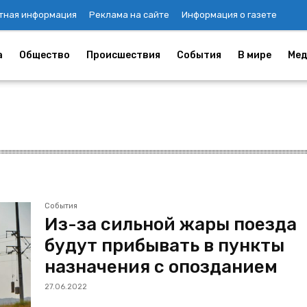
тная информация
Реклама на сайте
Информация о газете
а
Общество
Происшествия
События
В мире
Мед
События
Из-за сильной жары поезда
будут прибывать в пункты
назначения с опозданием
27.06.2022