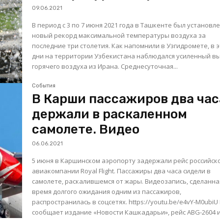
09.06.2021
В период с 3 по 7 июня 2021 года в Ташкенте был установл
новый рекорд максимальной температуры воздуха за
последние три столетия. Как напомнили в Узгидромете, в эти
дни на территории Узбекистана наблюдался усиленный в
горячего воздуха из Ирана. Среднесуточная...
События
В Карши пассажиров два час
держали в раскаленном
самолете. Видео
06.06.2021
5 июня в Каршинском аэропорту задержали рейс российск
авиакомпании Royal Flight. Пассажиры два часа сидели в
самолете, раскалившемся от жары. Видеозапись, сделанная во
время долгого ожидания одним из пассажиров,
распространилась в соцсетях. https://youtu.be/e4vY-M0ubiU Как
сообщает издание «Новости Кашкадарьи», рейс ABG-2604 