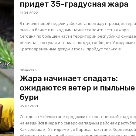
придет 35-градусная жара
11.04.2022
В начале новой недели узбекистанцев ждут грозы, ветер 
пыль, а ближе к выходным начнется почти летняя жара.
Сегодня по большей части территории республики ожидае
облачная, но сухая и теплая погода, сообщает Узгидромет
Кратковременные дожди и грозы пройдут только в...
Общество
Жара начинает спадать:
ожидаются ветер и пыльные
бури
09.07.2021
Сегодня в Узбекистане продолжится постепенный спад жа
начавшийся вчера по северо-западным районам республи
Как сообщает Узгидромет, в Каракалпакстане, Хорезмско
области и в пустынной зоне, где температура доходила до 