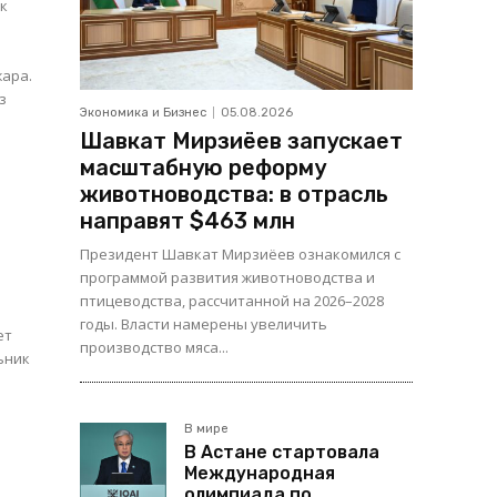
ик
жара.
з
Экономика и Бизнес
05.08.2026
Шавкат Мирзиёев запускает
масштабную реформу
животноводства: в отрасль
направят $463 млн
Президент Шавкат Мирзиёев ознакомился с
программой развития животноводства и
птицеводства, рассчитанной на 2026–2028
годы. Власти намерены увеличить
ет
производство мяса...
В мире
В Астане стартовала
Международная
олимпиада по