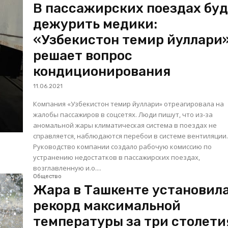
В пассажирских поездах бу
дежурить медики:
«Узбекистон темир йуллари
решает вопрос
кондиционирования
11.06.2021
Компания «Узбекистон темир йуллари» отреагировала на
жалобы пассажиров в соцсетях. Люди пишут, что из-за
аномальной жары климатическая система в поездах не
справляется, наблюдаются перебои в системе вентиляции
Руководство компании создало рабочую комиссию по
устранению недостатков в пассажирских поездах,
возглавленную и.о....
Общество
Жара в Ташкенте установил
рекорд максимальной
температуры за три столети