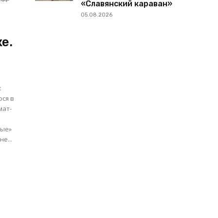
«Славянский караван»
05.08.2026
е.
к
юся в
ные»
е...