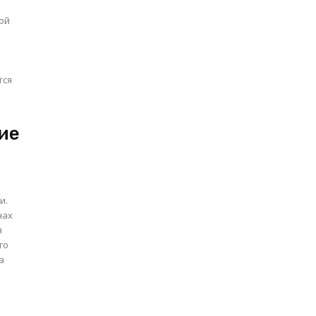
ой
тся
ие
и.
нах
го
а