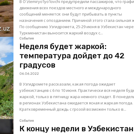
В O'ztemiryo'lyo'lovchi предупредили пассажиров, что граф
движения всех поездов местного и международного
сообщений меняется: они будут прибывать в пункты
назначения с опозданием. Причиной этого стала сильная 
По сообщению Узгидромета, 25-29 июня в Узбекистан чере
Туркменистан выносится жаркий воздух с...
События
Неделя будет жаркой:
температура дойдет до 42
градусов
06.06.2022
В Узгидромете рассказали, какая погода ожидает
узбекистанцев с 6 по 10 июня. Практически вся неделя буд
жаркой, только в пятницу жара немного спадет. В понедельник
в регионах Узбекистана ожидается ясная и жаркая погода.
Кратковременный дождь с грозой возможен только в...
События
К концу недели в Узбекистан