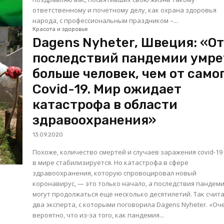
ответственному и почетному делу, как охрана здоровья
народа, с профессиональным праздником –...
Красота и здоровье
Dagens Nyheter, Швеция: «О
последствий пандемии умре
больше человек, чем от само
Covid-19. Мир ожидает
катастрофа в области
здравоохранения»
13.09.2020
Похоже, количество смертей и случаев заражения covid-19
в мире стабилизируется. Но катастрофа в сфере
здравоохранения, которую спровоцировал новый
коронавирус, — это только начало, а последствия пандем
могут продолжаться еще несколько десятилетий. Так счит
два эксперта, с которыми поговорила Dagens Nyheter. «Очень
вероятно, что из-за того, как пандемия...