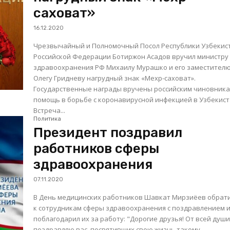
саховат»
16.12.2020
Чрезвычайный и Полномочный Посол Республики Узбекис
Российской Федерации Ботиржон Асадов вручил министру
здравоохранения РФ Михаилу Мурашко и его заместител
Олегу Гридневу нагрудный знак «Мехр-саховат».
Государственные награды вручены российским чиновника
помощь в борьбе с коронавирусной инфекцией в Узбекист
Встреча...
Политика
Президент поздравил
работников сферы
здравоохранения
07.11.2020
В День медицинских работников Шавкат Мирзиёев обрат
к сотрудникам сферы здравоохранения с поздравлением 
поблагодарил их за работу: "Дорогие друзья! От всей души
поздравляю вас, посвятивших свою жизнь такому