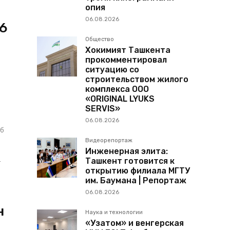
опия
06.08.2026
,6
Общество
Хокимият Ташкента
прокомментировал
ситуацию со
строительством жилого
комплекса ООО
«ORIGINAL LYUKS
SERVIS»
06.08.2026
об
Видеорепортаж
Инженерная элита:
Ташкент готовится к
т
открытию филиала МГТУ
им. Баумана | Репортаж
06.08.2026
н
Наука и технологии
«Узатом» и венгерская