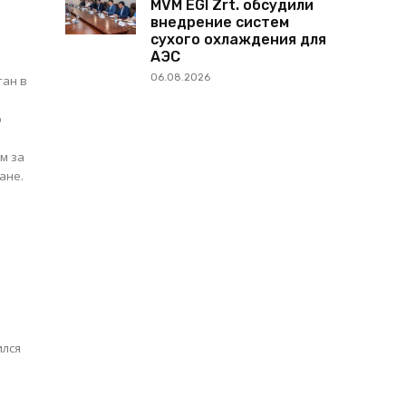
MVM EGI Zrt. обсудили
внедрение систем
сухого охлаждения для
АЭС
06.08.2026
тан в
ю
м за
ане.
ился
и