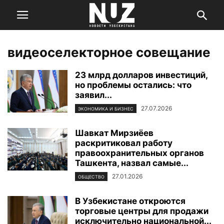
видеоселекторное совещание
23 млрд долларов инвестиций,
но проблемы остались: что
заявил...
27.07.2026
ЭКОНОМИКА И БИЗНЕС
Шавкат Мирзиёев
раскритиковал работу
правоохранительных органов
Ташкента, назвал самые...
27.01.2026
ОБЩЕСТВО
В Узбекистане откроются
торговые центры для продажи
исключительно национальной...