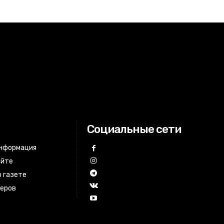
Социальные сети
информация
айте
 газете
неров