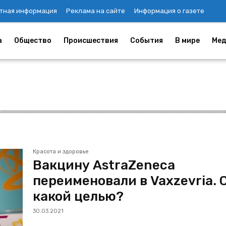
тная информация
Реклама на сайте
Информация о газете
а
Общество
Происшествия
События
В мире
Мед
Красота и здоровье
Вакцину AstraZeneca
переименовали в Vaxzevria. 
какой целью?
30.03.2021