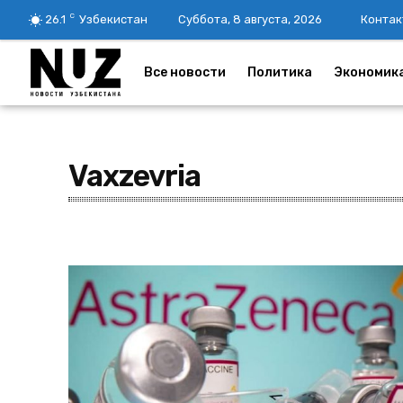
C
26.1
Узбекистан
Суббота, 8 августа, 2026
Контак
Все новости
Политика
Экономик
Vaxzevria