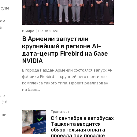
ном
в
В мире
09.08.2026
В Армении запустили
крупнейший в регионе AI-
дата-центр Firebird на базе
NVIDIA
ь
В городе Раздан Армении состоялся запуск AI-
фабрики Firebird — крупнейшего в регионе
комплекса такого типа. Проект реализован
на базе...
лле
 (16
Транспорт
С 1 сентября в автобусах
Ташкента вводится
обязательная оплата
проезда при посадке