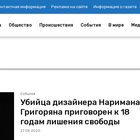
онтактная информация
Реклама на сайте
Информация о газете
а
Общество
Происшествия
События
В мире
Мед
События
Убийца дизайнера Нариман
Григоряна приговорен к 18
годам лишения свободы
27.08.2020