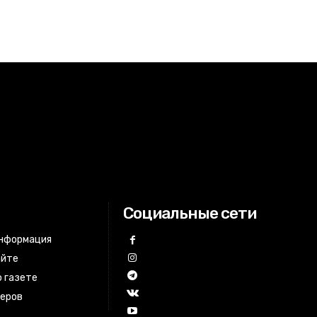
Социальные сети
информация
айте
 газете
неров