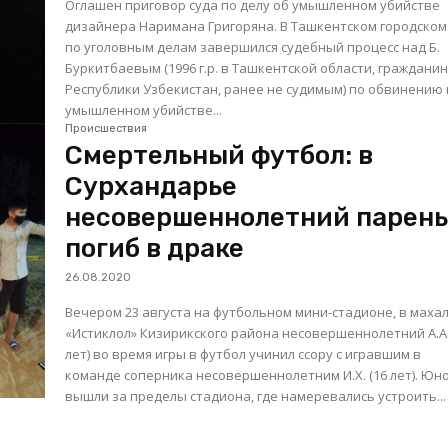
Оглашен приговор суда по делу об умышленном убийстве
дизайнера Наримана Григоряна. В Ташкентском городском суде
по уголовным делам завершился судебный процесс над Б.
Буркитбаевым (1996 г.р. в Ташкентской области, граждани
Республики Узбекистан, ранее не судимым) по обвинению 
умышленном убийстве...
Происшествия
Смертельный футбол: в
Сурхандарье
несовершеннолетний парен
погиб в драке
26.08.2020
Вечером 23 августа на футбольном мини-стадионе, в маха
«Истиклол» Кизирикского района несовершеннолетний А.А.
лет) во время игры в футбол учинил ссору с игравшим в
команде соперника несовершеннолетним И.Х. (16 лет). Юноши
вышли за пределы стадиона, где намеревались устроить...