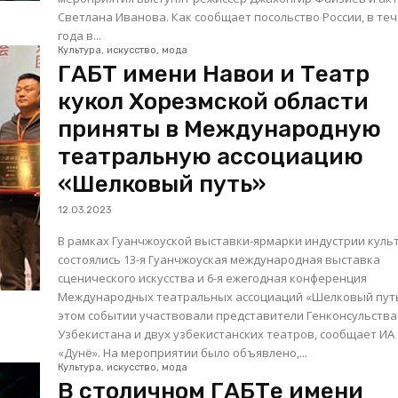
Светлана Иванова. Как сообщает посольство России, в течение
года в...
Культура, искусство, мода
ГАБТ имени Навои и Театр
кукол Хорезмской области
приняты в Международную
театральную ассоциацию
«Шелковый путь»
12.03.2023
В рамках Гуанчжоуской выставки-ярмарки индустрии куль
состоялись 13-я Гуанчжоуская международная выставка
сценического искусства и 6-я ежегодная конференция
Международных театральных ассоциаций «Шелковый путь»
этом событии участвовали представители Генконсульства
Узбекистана и двух узбекистанских театров, сообщает ИА
«Дунё». На мероприятии было объявлено,...
Культура, искусство, мода
В столичном ГАБТе имени