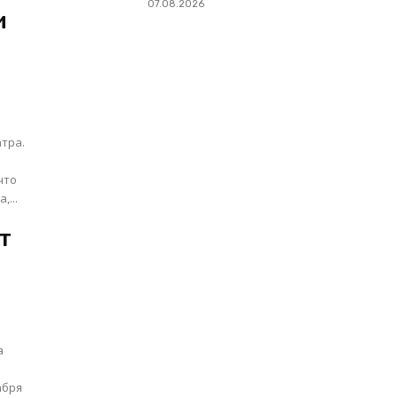
07.08.2026
и
тра.
что
...
т
а