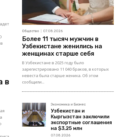
падет
Общество
07.08.2026
Более 11 тысяч мужчин в
ов
Узбекистане женились на
женщинах старше себя
В Узбекистане в 2025 году было
зарегистрировано 11 040 браков, в которых
невеста была старше жениха. Об этом
а в
сообщили...
Экономика и Бизнес
ная
Узбекистан и
Кыргызстан заключили
та
экспортные соглашения
о
на $3,25 млн
07.08.2026
триса