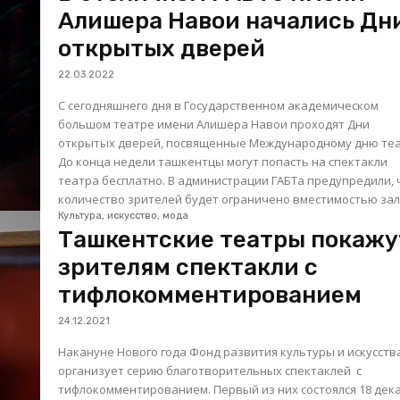
Алишера Навои начались Дн
открытых дверей
22.03.2022
С сегодняшнего дня в Государственном академическом
большом театре имени Алишера Навои проходят Дни
открытых дверей, посвященные Международному дню теа
До конца недели ташкентцы могут попасть на спектакли
театра бесплатно. В администрации ГАБТа предупредили, 
количество зрителей будет ограничено вместимостью зала,
Культура, искусство, мода
Ташкентские театры покажу
зрителям спектакли с
тифлокомментированием
24.12.2021
Накануне Нового года Фонд развития культуры и искусств
организует серию благотворительных спектаклей с
тифлокомментированием. Первый из них состоялся 18 декабря