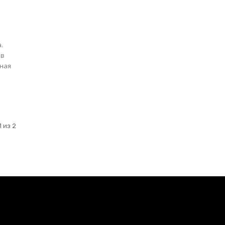
.
 в
жная
 из 2