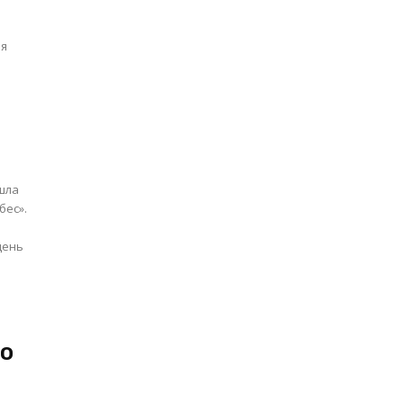
ея
ошла
бес».
го