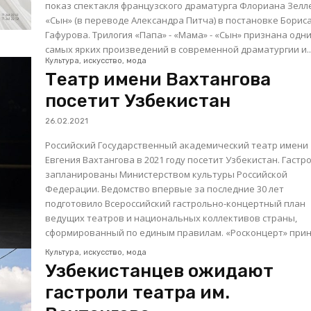
показ спектакля французского драматурга Флориана Зелл
«Сын» (в переводе Александра Питча) в постановке Борис
Гафурова. Трилогия «Папа» - «Мама» - «Сын» признана одним из
самых ярких произведений в современной драматургии и..
Культура, искусство, мода
Театр имени Вахтангова
посетит Узбекистан
26.02.2021
Российский Государственный академический театр имени
Евгения Вахтангова в 2021 году посетит Узбекистан. Гастр
запланированы Министерством культуры Российской
Федерации. Ведомство впервые за последние 30 лет
подготовило Всероссийский гастрольно-концертный план
ведущих театров и национальных коллективов страны,
сформированный по единым правилам. «Росконцерт» приня
Культура, искусство, мода
Узбекистанцев ожидают
гастроли театра им.