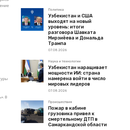
Политика
Узбекистан и США
выходят на новый
уровень: итоги
разговора Шавката
Мирзиёева и Дональда
Трампа
07.08.2026
Наука и технологии
Узбекистан наращивает
мощности ИИ: страна
намерена войти в число
туры
мировых лидеров
07.08.2026
. В
Происшествия
Пожар в кабине
грузовика привел к
смертельному ДТП в
Самаркандской области