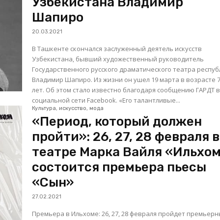
Узбекистана Владимир
Шапиро
20.03.2021
В Ташкенте скончался заслуженный деятель искусств
Узбекистана, бывший художественный руководитель
Государственного русского драматического театра респу
Владимир Шапиро. Из жизни он ушел 19 марта в возрасте 
лет. Об этом стало известно благодаря сообщению ГАРДТ 
социальной сети Facebook. «Его талантливые...
Культура, искусство, мода
«Период, который должен
пройти»: 26, 27, 28 февраля в
театре Марка Вайля «Ильхо
состоится премьера пьесы
«Сын»
27.02.2021
Премьера в Ильхоме: 26, 27, 28 февраля пройдет премьер