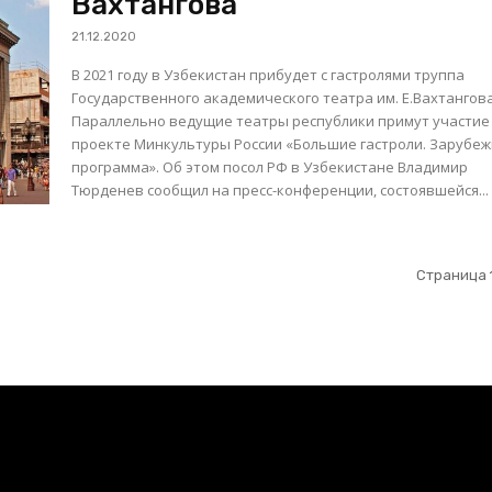
Вахтангова
21.12.2020
В 2021 году в Узбекистан прибудет с гастролями труппа
Государственного академического театра им. Е.Вахтангова
Параллельно ведущие театры республики примут участие
проекте Минкультуры России «Большие гастроли. Зарубе
программа». Об этом посол РФ в Узбекистане Владимир
Тюрденев сообщил на пресс-конференции, состоявшейся...
Страница 1