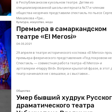
в Республиканском кукольном театре. Детям из
специализированной школы-интерната №77 и членам
общества незрячих представили спектакль по пьесе Серг
Михалкова «Три...
Культура, искусство, мода
Премьера в самаркандском
театре «El Merosi»
04.05.2021
29 апреля в театре исторического костюма «El Merosi» пр
премьера феерического представления «Под покровом не
Спектакль — совместная работа театра «El Merosi» и
артгалереи «Happy Bird». Вопреки крылатой фразе, в этот день
театр начинался не с вешалки, а с выставки...
Общество
Умер бывший худрук Русско
драматического театра