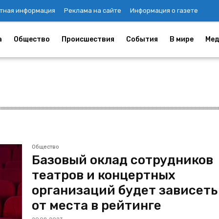
тная информация
Реклама на сайте
Информация о газете
а
Общество
Происшествия
События
В мире
Мед
Общество
Базовый оклад сотрудников
театров и концертных
организаций будет зависеть
от места в рейтинге