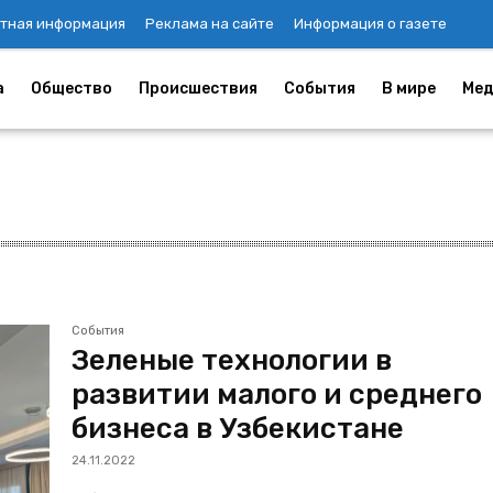
тная информация
Реклама на сайте
Информация о газете
а
Общество
Происшествия
События
В мире
Мед
События
Зеленые технологии в
развитии малого и среднего
бизнеса в Узбекистанe
24.11.2022