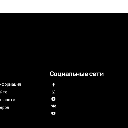
Социальные сети
информация
айте
 газете
неров