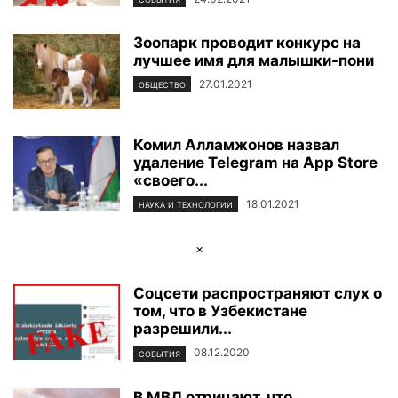
Зоопарк проводит конкурс на
лучшее имя для малышки-пони
27.01.2021
ОБЩЕСТВО
Комил Алламжонов назвал
удаление Telegram на App Store
«своего...
18.01.2021
НАУКА И ТЕХНОЛОГИИ
×
Соцсети распространяют слух о
том, что в Узбекистане
разрешили...
08.12.2020
СОБЫТИЯ
В МВД отрицают, что