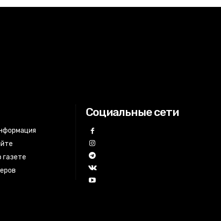
Социальные сети
информация
айте
 газете
неров