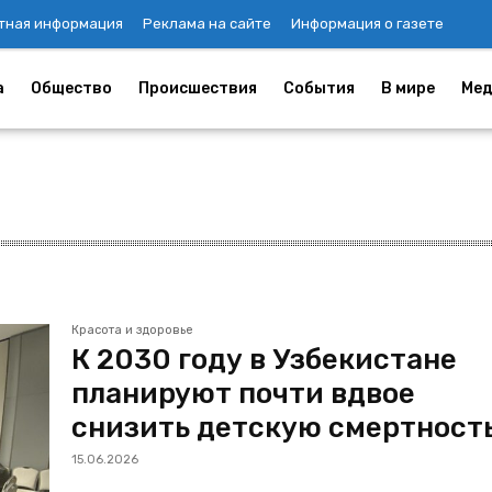
тная информация
Реклама на сайте
Информация о газете
а
Общество
Происшествия
События
В мире
Мед
Красота и здоровье
К 2030 году в Узбекистане
планируют почти вдвое
снизить детскую смертност
15.06.2026