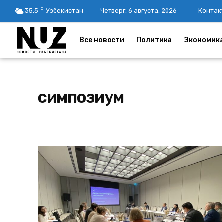
C
35.5
Узбекистан
Четверг, 6 августа, 2026
Контак
Все новости
Политика
Экономик
симпозиум