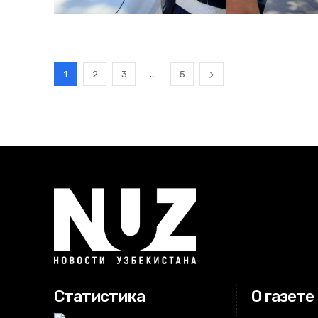
...
1
2
3
5
Статистика
О газете