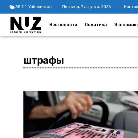
C
38.7
Узбекистан
Пятница, 7 августа, 2026
Конта
Все новости
Политика
Экономик
штрафы