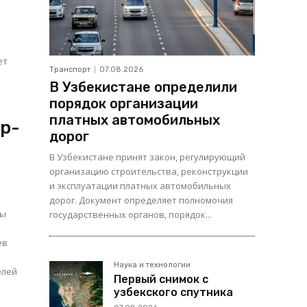
ет
Транспорт
07.08.2026
В Узбекистане определили
порядок организации
платных автомобильных
ар-
дорог
В Узбекистане принят закон, регулирующий
организацию строительства, реконструкции
и эксплуатации платных автомобильных
дорог. Документ определяет полномочия
ны
государственных органов, порядок...
в
ев
Наука и технологии
елей
Первый снимок с
узбекского спутника