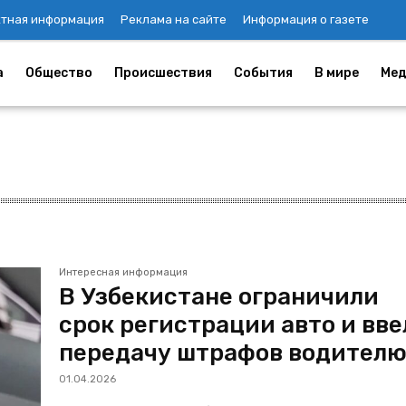
ктная информация
Реклама на сайте
Информация о газете
а
Общество
Происшествия
События
В мире
Мед
Интересная информация
В Узбекистане ограничили
срок регистрации авто и вв
передачу штрафов водител
01.04.2026