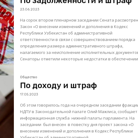
По задолженности и штраф
23.06.2023
На сорок втором пленарном заседании Сената рассмотре
Закон «О внесении изменений и дополнения в Кодекс
Республики Узбекистан об административной
ответственности в связи с совершенствованием порядка
определения размера административного штрафа,
налагаемого за неисполнение исполнительных документо
Сенаторы отметили некоторые недостатки в обеспечении.
Общество
По доходу и штраф
17.05.2023
Об этом говорилось года на очередном заседании фракци
НДПУ в Законодательной палате Олий Мажлиса, сообщает
информационная служба нижней палаты парламента. На
заседании был внесен в повестку дня проект закона «О
внесении изменений и дополнения в Кодекс Республики
Узбекистан об административной...