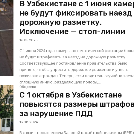
В Узбекистане c 1 июня кам
не будут фиксировать наезд
дорожную разметку.
Исключение — стоп-линии
16.05.2025
С 1 июня 2024 года камеры автоматической фиксации бол
не будут штрафовать за наезд на дорожную разметку.
Соответствующее постановление правительства было
принято, чтобы упростить дорожное движение и учесть
пожелания граждан. Теперь, если водитель случайно заехал на
сплошную линию, разделяющую полосы,...
Общество
С 1 октября в Узбекистане
повысятся размеры штрафо
за нарушение ПДД
13.08.2024
В связи с повышением Базовой расчётной величины (БРВ) с