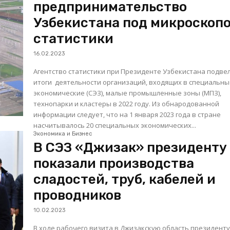
предпринимательство
Узбекистана под микроскоп
статистики
16.02.2023
Агентство статистики при Президенте Узбекистана подве
итоги деятельности организаций, входящих в cпециальн
экономические (СЭЗ), малые промышленные зоны (МПЗ),
технопарки и кластеры в 2022 году. Из обнародованной
информации следует, что на 1 января 2023 года в стране
насчитывалось 20 специальных экономических...
Экономика и Бизнес
В СЭЗ «Джизак» президенту
показали производства
сладостей, труб, кабелей и
проводников
10.02.2023
В ходе рабочего визита в Джизакскую область президент