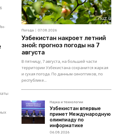
6
.
йн-
Погода
07.08.2026
Узбекистан накроет летний
зной: прогноз погоды на 7
е
августа
В пятницу, 7 августа, на большей части
территории Узбекистана сохранится жаркая
и сухая погода. По данным синоптиков, по
республике...
латы
Наука и технологии
Узбекистан впервые
ных
примет Международную
олимпиаду по
информатике
06.08.2026