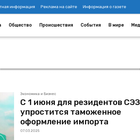
тная информация
Реклама на сайте
Информация о газете
а
Общество
Происшествия
События
В мире
Мед
Экономика и Бизнес
С 1 июня для резидентов СЭ
упростится таможенное
оформление импорта
07.03.2025