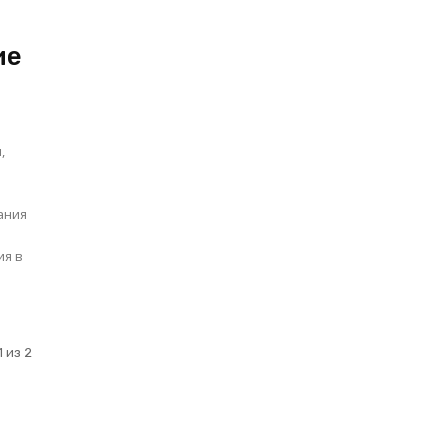
ие
,
 из 2