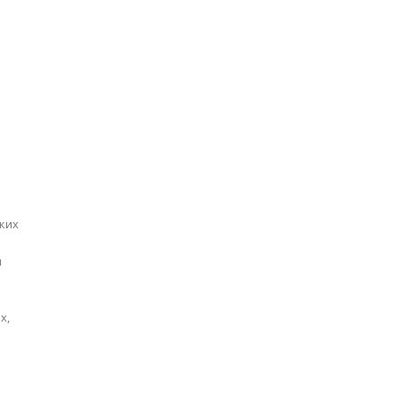
х
ких
и
х,