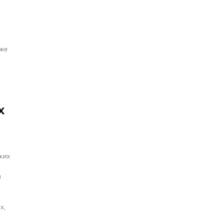
 же
х
ких
и
х,