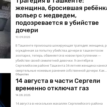
Трагедия в Ташкенте:
женщина, бросившая ребёнк
вольер с медведем,
подозревается в убийстве
дочери
10.09.2025
В Ташкенте произошла шокирующая трагедия: женщина, 
осуждённая за попытку убийства дочери в ташкентском
зоопарке, теперь обвиняется в новом преступлении —
убийстве своей семилетней девочки. 9 сентября в
Сергелийском районе Ташкента 34-летняя женщина нанес
смертельные ножевые ранения собственной дочери. Как...
Общество
14 августа в части Сергели
временно отключат газ
14.08.2025
14 августа в нескольких махаллях Сергелийского района