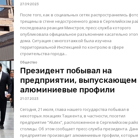
27.09.2023
После того, как в социальных сетях распространились фот
трещины в стене недостроенного дома в Сергелийском ра
последовала реакция Минстроя, пресс-служба которого
опубликовала официальное разъяснение касательно этог
дома. Ситуация с многоэтажкой была изучена
территориальной Инспекцией по контролю в сфере
строительства города...
Общество
Президент побывал на
предприятии, выпускающем
алюминиевые профили
21.07.2023
Сегодня, 21 июля, глава нашего государства побывал в
некоторых локациях Ташкента, в частности, посетил
предприятие “Alutex”, расположенное в Сергелийском рай
столицы. Об этом сообщает пресс-служба президента. Данное
предприятие производит алюминиевые профили, которы