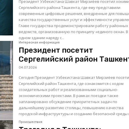
Президент Узбекистана Шавкат Мирзиёев посетил хоким
Сергелийского района Ташкента, где ему представили
современные цифровые решения, внедренные для повыш
качества государственных услуг и эффективности управле
Главе государства продемонстрировали работу районных
ведомств, организованную по принципу «единого окна». В
одном здании наряду с...
Интересная информация
Президент посетит
Сергелийский район Ташкен
04.07.2026
Сегодня Президент Узбекистана Шавкат Мирзиёев посет
Сергелийский район Ташкента, где ознакомится с ходом
созидательных работ и реализованными социально-
экономическими проектами. В рамках поездки также
запланировано обсуждение приоритетных задач по
дальнейшему развитию столицы, повышению качества
городской инфраструктуры и созданию безопасной среды в
Происшествия