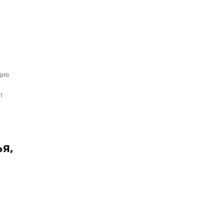
див
я,
ь