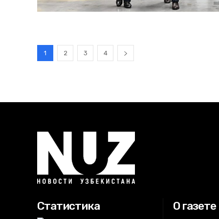
1
2
3
4
Статистика
О газете