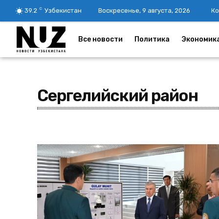
C
39.2
Узбекистан
Воскресенье, 9 августа, 2026
Ко
Все новости
Политика
Экономик
Сергелийский район