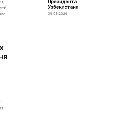
Президента
от,
Узбекистана
ние
08.08.2026
х
ня
о
т