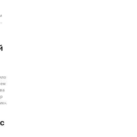
..
й
пило
шем
ива
ар
ик».
 с