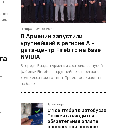
ият
ения
ния.
В мире
09.08.2026
В Армении запустили
крупнейший в регионе AI-
дата-центр Firebird на базе
NVIDIA
та
В городе Раздан Армении состоялся запуск AI-
фабрики Firebird — крупнейшего в регионе
ит
комплекса такого типа. Проект реализован
на базе...
Транспорт
С 1 сентября в автобусах
...
Ташкента вводится
обязательная оплата
проезда при посадке