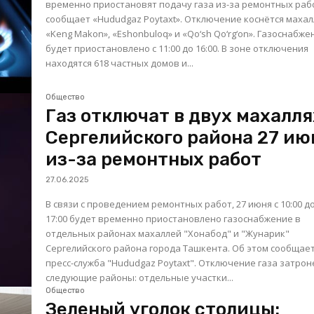
временно приостановят подачу газа из-за ремонтных раб
сообщает «Hududgaz Poytaxt». Отключение коснётся махаллей
«Keng Makon», «Eshonbuloq» и «Qo‘sh Qo‘rg‘on». Газоснабже
будет приостановлено с 11:00 до 16:00. В зоне отключения
находятся 618 частных домов и...
Общество
Газ отключат в двух махалля
Сергелийского района 27 ию
из-за ремонтных работ
27.06.2025
В связи с проведением ремонтных работ, 27 июня с 10:00 д
17:00 будет временно приостановлено газоснабжение в
отдельных районах махаллей "Хонабод" и "Жунарик"
Сергелийского района города Ташкента. Об этом сообщае
пресс-служба "Hududgaz Poytaxt". Отключение газа затронет
следующие районы: отдельные участки...
Общество
Зеленый уголок столицы: