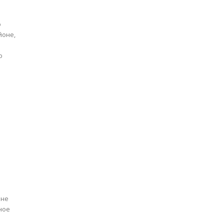
о
йоне,
о
оне
е