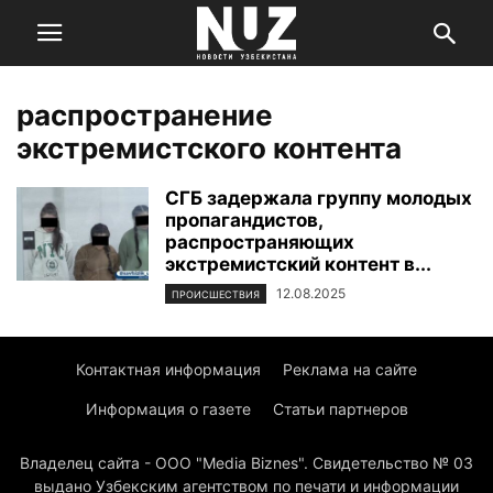
распространение
экстремистского контента
СГБ задержала группу молодых
пропагандистов,
распространяющих
экстремистский контент в...
12.08.2025
ПРОИСШЕСТВИЯ
Контактная информация
Реклама на сайте
Информация о газете
Статьи партнеров
Владелец сайта - ООО "Media Biznes". Свидетельство № 03
выдано Узбекским агентством по печати и информации