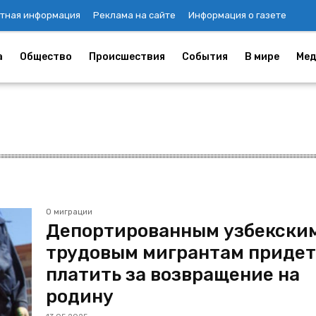
тная информация
Реклама на сайте
Информация о газете
а
Общество
Происшествия
События
В мире
Мед
О миграции
Депортированным узбекски
трудовым мигрантам придет
платить за возвращение на
родину