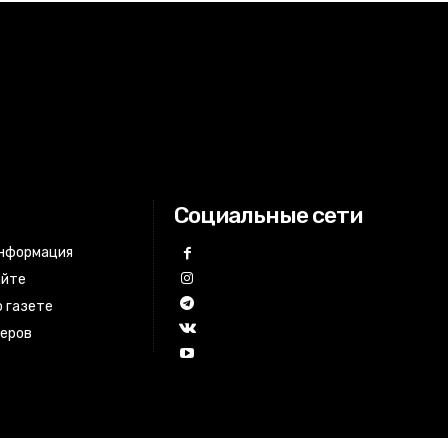
Социальные сети
информация
айте
 газете
неров