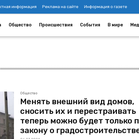
ктная информация
Реклама на сайте
Информация о газете
а
Общество
Происшествия
События
В мире
Мед
Общество
Менять внешний вид домов,
сносить их и перестраивать
теперь можно будет только 
закону о градостроительств