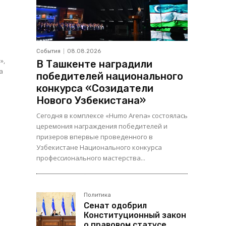
События
08.08.2026
»,
В Ташкенте наградили
победителей национального
конкурса «Созидатели
Нового Узбекистана»
Сегодня в комплексе «Humo Arena» состоялась
церемония награждения победителей и
призеров впервые проведенного в
Узбекистане Национального конкурса
профессионального мастерства...
Политика
Сенат одобрил
Конституционный закон
о правовом статусе