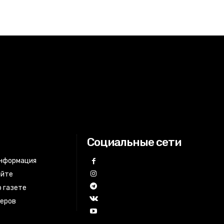
Социальные сети
информация
айте
 газете
неров