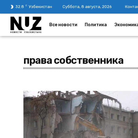
C
32.8
Узбекистан
Суббота, 8 августа, 2026
Конта
Все новости
Политика
Экономик
права собственника