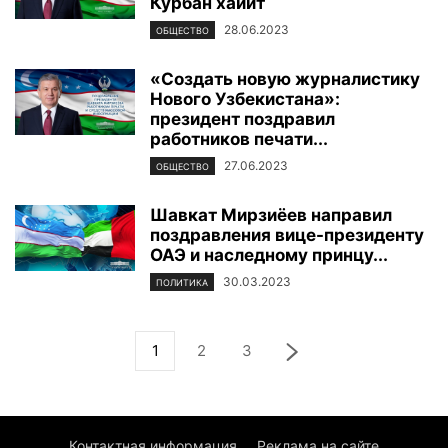
Курбан хайит
28.06.2023
ОБЩЕСТВО
«Создать новую журналистику
Нового Узбекистана»:
президент поздравил
работников печати...
27.06.2023
ОБЩЕСТВО
Шавкат Мирзиёев направил
поздравления вице-президенту
ОАЭ и наследному принцу...
30.03.2023
ПОЛИТИКА
1
2
3
Контактная информация
Реклама на сайте