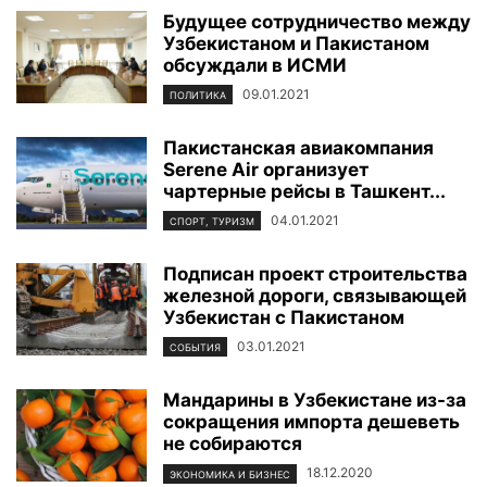
Будущее сотрудничество между
Узбекистаном и Пакистаном
обсуждали в ИСМИ
09.01.2021
ПОЛИТИКА
Пакистанская авиакомпания
Serene Air организует
чартерные рейсы в Ташкент...
04.01.2021
СПОРТ, ТУРИЗМ
Подписан проект строительства
железной дороги, связывающей
Узбекистан с Пакистаном
03.01.2021
СОБЫТИЯ
Мандарины в Узбекистане из-за
сокращения импорта дешеветь
не собираются
18.12.2020
ЭКОНОМИКА И БИЗНЕС