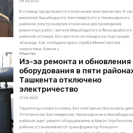
08.06.2023
В столице продолжаются отключения электричества. В ча
махаллей Яшнабадского, Бектемирского и Чиланзарского
районов электроэнергия отключена для проведения
ремонтных работ, жители Мирабадского и Яккасарайского
районов остались без света из-за пожара на подстанции
«Коканд». Как сообщила пресс-служба Министерства
энергетики, 8 июня с...
Общество
Из-за ремонта и обновления
оборудования в пяти района
Ташкента отключено
электричество
07.06.2023
Ташкентцы снова остались без электричества на весь день
Учтепинском, Бектемирском, Чиланзарском и Яшнабадско
районах идет ремонт оборудования, в Мирзо-Улугбекском
районе устанавливается трансформатор большого