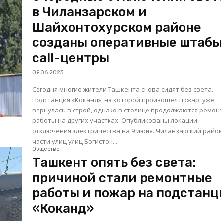
в Чиланзарском и
Шайхонтохурском районе
созданы оперативные штабы
call-центры
09.06.2023
Сегодня многие жители Ташкента снова сидят без света.
Подстанция «Коканд», на которой произошел пожар, уже
вернулась в строй, однако в столице продолжаются ремо
работы на других участках. Опубликованы локации
отключения электричества на 9 июня. Чиланзарский район: на
части улиц улиц Богистон...
Общество
Ташкент опять без света:
причиной стали ремонтные
работы и пожар на подстан
«Коканд»