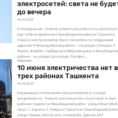
электросетей: света не буде
до вечера
12.06.2023
В понедельник, 12 июня, ремонтные работы на электросет
идут в Яккасарайском и Яшнабадском районах Ташкента.
Подача электроэнергии приостановлена​ по следующим
адресам: В Яккасарайском районе – на улицах У.Носира, К.
Яшина, Жамбил, Тадбиркор и Мирахмедова; в Яшнабадском
районе – на улицах Шохсанам, Латофат,...
Общество
10 июня электричества нет 
трех районах Ташкента
10.06.2023
Ежедневные отключения электроэнергии в столице
продолжаются. 10 июня электричество отсутствует в трех
районах Ташкента: Мирабадский район - улицы Моштабиб,
Нукус, С. Барака, А. Темура и Туркестан; Яшнабадский район -
улицы Чашма, Ильгор шох, Оханграбо, Дархан, МСГ