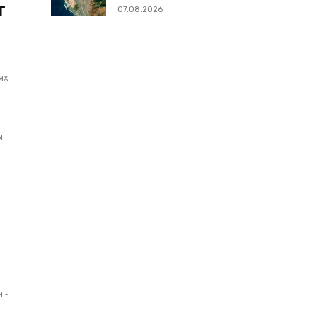
т
07.08.2026
ях
в