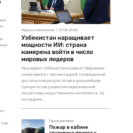
ь
рых
ет
Наука и технологии
07.08.2026
Узбекистан наращивает
мощности ИИ: страна
зных
намерена войти в число
мировых лидеров
Президент Узбекистана Шавкат Мирзиёев
ознакомился с презентацией, посвященной
достигнутым результатам и дальнейшим
приоритетам развития национальной
экосистемы искусственного интеллекта. За
последние...
и с
Происшествия
к
Пожар в кабине
грузовика привел к