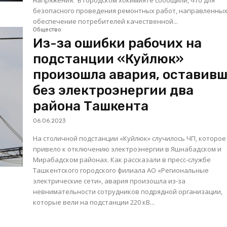
напряжения. В городском хокимияте сообщили, что для
безопасного проведения ремонтных работ, направленных
обеспечение потребителей качественной...
Общество
Из-за ошибки рабочих на
подстанции «Куйлюк»
произошла авария, оставив
без электроэнергии два
района Ташкента
06.06.2023
На столичной подстанции «Куйлюк» случилось ЧП, которое
привело к отключению электроэнергии в Яшнабадском и
Мирабадском районах. Как рассказали в пресс-службе
Ташкентского городского филиала АО «Региональные
электрические сети», авария произошла из-за
невнимательности сотрудников подрядной организации,
которые вели на подстанции 220 кВ...