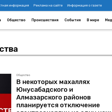
ктная информация
Реклама на сайте
Информация о газете
а
Общество
Происшествия
События
В мире
Мед
ства
Общество
В некоторых махаллях
Юнусабадского и
Алмазарского районов
планируется отключение