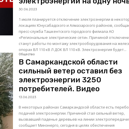
электроэнергии на одну ноч
30.06.2023
1 июля планируется отключение электроэнергии в некото
локациях Юнусабадского и Алмазарского районов, сообща
пресс-служба Ташкентского городского филиала АО
«Региональные электрические сети». Причиной отключения
станут работы по монтажу электрооборудования на желе
опорах ВЛ 110 кВ Л ДОК ВЛ 110 кВ. Электроэнергия будет...
Общество
В Самаркандской области
сильный ветер оставил без
электроэнергии 3250
потребителей. Видео
13.06.2023
В некоторых районах Самаркандской области есть перебо
подачей электроэнергии. Причиной стал сильный ветер,
вызвавший паденье деревьев на линии электропередачи. Ка
сообщает Минэнерго, сегодня в целях обеспечения