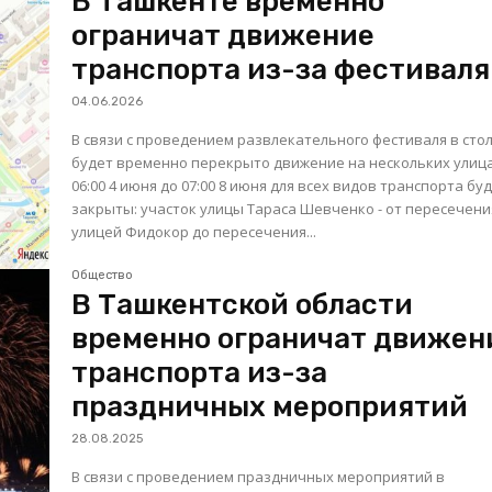
В Ташкенте временно
ограничат движение
транспорта из-за фестиваля
04.06.2026
В связи с проведением развлекательного фестиваля в сто
будет временно перекрыто движение на нескольких улицах
06:00 4 июня до 07:00 8 июня для всех видов транспорта бу
закрыты: участок улицы Тараса Шевченко - от пересечения с
улицей Фидокор до пересечения...
Общество
В Ташкентской области
временно ограничат движен
транспорта из-за
праздничных мероприятий
28.08.2025
В связи с проведением праздничных мероприятий в