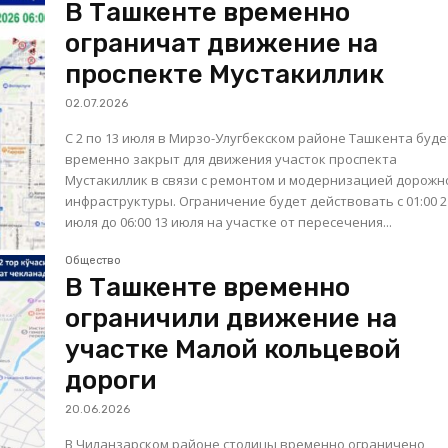
В Ташкенте временно
ограничат движение на
проспекте Мустакиллик
02.07.2026
С 2 по 13 июля в Мирзо-Улугбекском районе Ташкента буде
временно закрыт для движения участок проспекта
Мустакиллик в связи с ремонтом и модернизацией дорожн
инфраструктуры. Ограничение будет действовать с 01:00 2
июля до 06:00 13 июля на участке от пересечения...
Общество
В Ташкенте временно
ограничили движение на
участке Малой кольцевой
дороги
20.06.2026
В Чиланзарском районе столицы временно ограничено