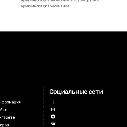
Сарыкульская;пересечение улиц Мехржон и
Сарыкульская;пересечение...
Социальные сети
информация
айте
 газете
неров