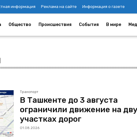
ктная информация
Реклама на сайте
Информация о газете
а
Общество
Происшествия
События
В мире
Мед
я
Транспорт
В Ташкенте до 3 августа
ограничили движение на дв
участках дорог
01.08.2026