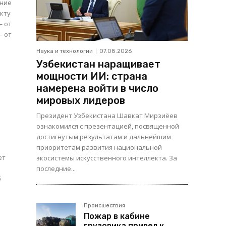
ение
екту
Наука и технологии
07.08.2026
Узбекистан наращивает
мощности ИИ: страна
е
намерена войти в число
мировых лидеров
Президент Узбекистана Шавкат Мирзиёев
ознакомился с презентацией, посвященной
достигнутым результатам и дальнейшим
приоритетам развития национальной
ет
экосистемы искусственного интеллекта. За
последние...
б
Происшествия
Пожар в кабине
грузовика привел к