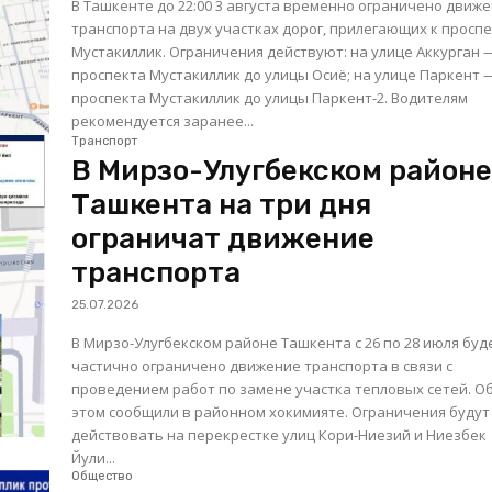
В Ташкенте до 22:00 3 августа временно ограничено движ
транспорта на двух участках дорог, прилегающих к просп
Мустакиллик. Ограничения действуют: на улице Аккурган — от
проспекта Мустакиллик до улицы Осиё; на улице Паркент — от
проспекта Мустакиллик до улицы Паркент-2. Водителям
рекомендуется заранее...
Транспорт
В Мирзо-Улугбекском район
Ташкента на три дня
ограничат движение
транспорта
25.07.2026
В Мирзо-Улугбекском районе Ташкента с 26 по 28 июля буд
частично ограничено движение транспорта в связи с
проведением работ по замене участка тепловых сетей. О
этом сообщили в районном хокимияте. Ограничения будут
действовать на перекрестке улиц Кори-Ниезий и Ниезбек
Йули...
Общество