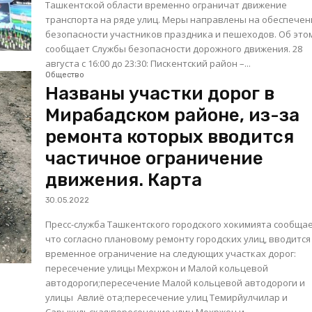
Ташкентской области временно ограничат движение
транспорта на ряде улиц. Меры направлены на обеспече
безопасности участников праздника и пешеходов. Об это
сообщает Службы безопасности дорожного движения. 28
августа с 16:00 до 23:30: Пискентский район –...
Общество
Названы участки дорог в
Мирабадском районе, из-за
ремонта которых вводится
частичное ограничение
движения. Карта
30.05.2022
Пресс-служба Ташкентского городского хокимията сообщае
что согласно плановому ремонту городских улиц, вводится
временное ограничение на следующих участках дорог:
пересечение улицы Мехржон и Малой кольцевой
автодороги;пересечение Малой кольцевой автодороги и
улицы Авлиё ота;пересечение улиц Темирйулчилар и