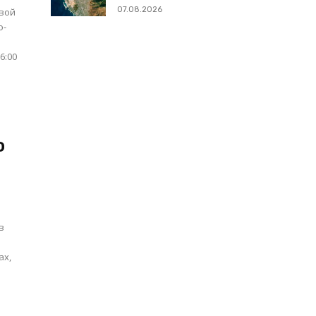
07.08.2026
евой
о-
6:00
о
в