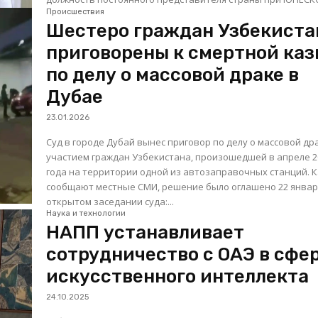
Происшествия
Шестеро граждан Узбекиста
приговорены к смертной каз
по делу о массовой драке в
Дубае
23.01.2026
Суд в городе Дубай вынес приговор по делу о массовой др
участием граждан Узбекистана, произошедшей в апреле 2
года на территории одной из автозаправочных станций. 
сообщают местные СМИ, решение было оглашено 22 январ
открытом заседании суда:...
Наука и технологии
НАПП устанавливает
сотрудничество с ОАЭ в сфе
искусственного интеллекта
24.10.2025