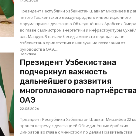
17.06.2026
Президент Республики Узбекистан Шавкат Мирзиёев в ра
пятого Ташкентского международного инвестиционного
форума принял делегацию Объединённых Арабских Эмир
во главе с министром энергетики и инфраструктуры Сухей
аль-Мазруи. В начале беседы министр передал главе
Узбекистана приветствия и наилучшие пожелания от
руководства ОАЭ,...
Политика
Президент Узбекистана
подчеркнул важность
дальнейшего развития
многопланового партнёрства
ОАЭ
22.05.2026
Президент Республики Узбекистан Шавкат Мирзиёев 22 м
провёл встречу с делегацией Объединённых Арабских
Эмиратов во главе с министром по делам Правительства