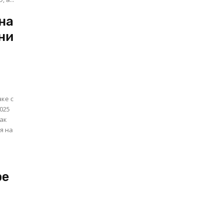
на
ни
аке с
025
Как
я на
ре