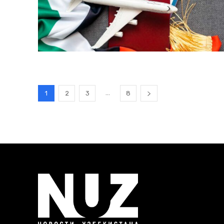
...
1
2
3
8