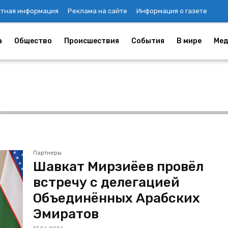
ктная информация
Реклама на сайте
Информация о газете
а
Общество
Происшествия
События
В мире
Мед
Партнеры
Шавкат Мирзиёев провёл
встречу с делегацией
Объединённых Арабских
Эмиратов