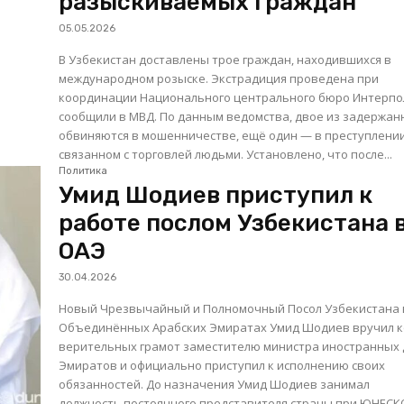
разыскиваемых граждан
05.05.2026
В Узбекистан доставлены трое граждан, находившихся в
международном розыске. Экстрадиция проведена при
координации Национального центрального бюро Интерпо
сообщили в МВД. По данным ведомства, двое из задержанных
обвиняются в мошенничестве, ещё один — в преступлении
связанном с торговлей людьми. Установлено, что после...
Политика
Умид Шодиев приступил к
работе послом Узбекистана 
ОАЭ
30.04.2026
Новый Чрезвычайный и Полномочный Посол Узбекистана 
Объединённых Арабских Эмиратах Умид Шодиев вручил 
верительных грамот заместителю министра иностранных 
Эмиратов и официально приступил к исполнению своих
обязанностей. До назначения Умид Шодиев занимал
должность постоянного представителя страны при ЮНЕСКО,