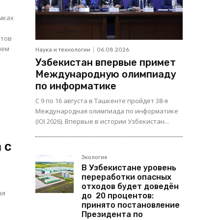
мках
атов
лем
Наука и технологии
06.08.2026
Узбекистан впервые примет
Международную олимпиаду
по информатике
С 9 по 16 августа в Ташкенте пройдет 38-я
Международная олимпиада по информатике
(IOI 2026). Впервые в истории Узбекистан...
 с
Экология
В Узбекистане уровень
переработки опасных
отходов будет доведён
ая
до 20 процентов:
принято постановление
Президента по