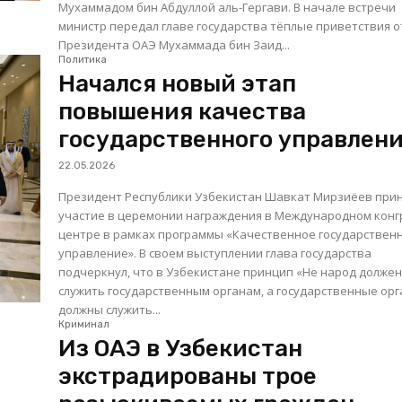
Мухаммадом бин Абдуллой аль-Гергави. В начале встречи
министр передал главе государства тёплые приветствия о
Президента ОАЭ Мухаммада бин Заид...
Политика
Начался новый этап
повышения качества
государственного управлен
22.05.2026
Президент Республики Узбекистан Шавкат Мирзиёев при
участие в церемонии награждения в Международном конг
центре в рамках программы «Качественное государствен
управление». В своем выступлении глава государства
подчеркнул, что в Узбекистане принцип «Не народ долже
служить государственным органам, а государственные ор
должны служить...
Криминал
Из ОАЭ в Узбекистан
экстрадированы трое