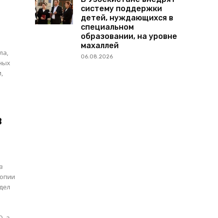
систему поддержки
детей, нуждающихся в
специальном
образовании, на уровне
махаллей
ла,
06.08.2026
,
в
в
копии
дел
 а...