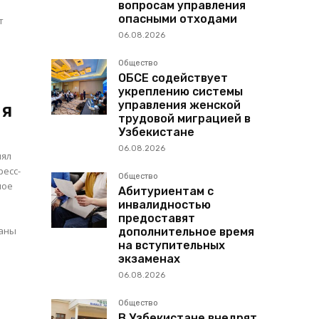
вопросам управления
опасными отходами
т
06.08.2026
Общество
ОБСЕ содействует
укреплению системы
управления женской
ия
трудовой миграцией в
Узбекистане
06.08.2026
нял
ресс-
Общество
ное
Абитуриентам с
инвалидностью
н
предоставят
ганы
дополнительное время
на вступительных
экзаменах
06.08.2026
Общество
В Узбекистане внедрят