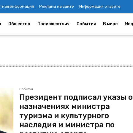
тная информация
Реклама на сайте
Информация о газете
а
Общество
Происшествия
События
В мире
Мед
События
Президент подписал указы о
назначениях министра
туризма и культурного
наследия и министра по