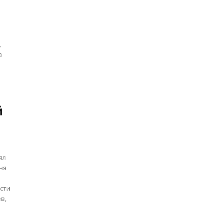
,
а
й
ял
сти
в,