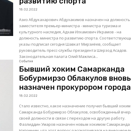
развитию спорта
18.02.2022
Азиз Абдукахарович Абдухакимов назначен на должность
заместителя премьер-министра - министра туризма и
культурного наследия, Адхам Илхамович Икрамов - на
должность министра по развитию спорта. Соответствующие
указы подписал сегодня Шавкат Мирзиёев, сообщает
руководитель пресс-службы президента Шерзод Асадов.
Законодательная палата Олий Мажлиса...
События
Бывший хоким Самарканда
Бобурмирзо Облакулов вновь
назначен прокурором города
18.02.2022
Стало известно, какое назначение получил бывший хоким
Самарканда Бобурмирзо Облакулов, освобожденный вчер
своей должности в связи с переходом на другую работу.
Фазлиддин Умаров назначен новым хокимом Самарканда
Напомним, что этот вопрос рассматривался на внеочеред