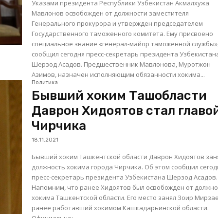
Указами президента Республики Узбекистан Акмалхужа
Мавлонов освобожден от должности заместителя
Генерального прокурора и утвержден председателем
Государственного таможенного комитета. Ему присвоено
специальное звание «генерал-майор таможенной службы»
сообщил сегодня пресс-секретарь президента Узбекистан
Шерзод Асадов. Предшественник Мавлонова, Муротжон
Азимов, назначен исполняющим обязанности хокима...
Политика
Бывший хоким Ташобласти
Даврон Хидоятов стал главо
Чирчика
18.11.2021
Бывший хоким Ташкентской области Даврон Хидоятов зан
должность хокима города Чирчика. Об этом сообщил сегодня
пресс-секретарь президента Узбекистана Шерзод Асадов.
Напомним, что ранее Хидоятов был освобожден от должно
хокима Ташкентской области. Его место занял Зоир Мирзае
ранее работавший хокимом Кашкадарьинской области.