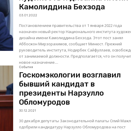
Камолиддина Бехзода
03.01.2022
Постановлением правительства от 1 января 2022 года
назначен новый ректор Национального института художе
дизайна имени Камолиддина Бехзода. Этот пост занял
Аббосжон Мирзорахимов, сообщает Минюст. Прежний
руководитель института, Нодирбек Сайфуллаев, освобож
от занимаемой должности. Предполагается, что он получи
новое назначение....
События
Госкомэкологии возглавил
бывший кандидат в
президенты Нарзулло
Обломуродов
30.12.2021
30 декабря депутаты Законодательной палаты Олий Мажл
одобрили кандидатуру Нарзулло Обломуродова на пост