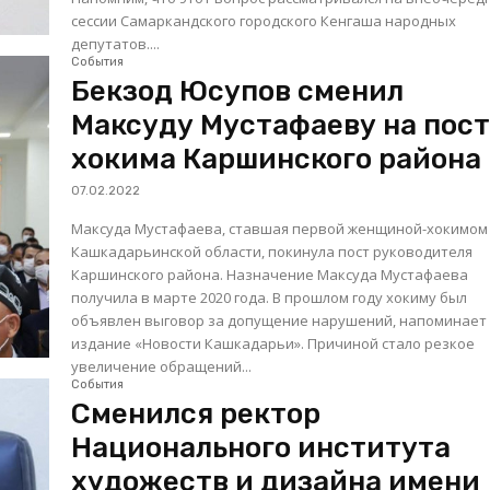
сессии Самаркандского городского Кенгаша народных
депутатов....
События
Бекзод Юсупов сменил
Максуду Мустафаеву на пос
хокима Каршинского района
07.02.2022
Максуда Мустафаева, ставшая первой женщиной-хокимом
Кашкадарьинской области, покинула пост руководителя
Каршинского района. Назначение Максуда Мустафаева
получила в марте 2020 года. В прошлом году хокиму был
объявлен выговор за допущение нарушений, напоминает
издание «Новости Кашкадарьи». Причиной стало резкое
увеличение обращений...
События
Сменился ректор
Национального института
художеств и дизайна имени