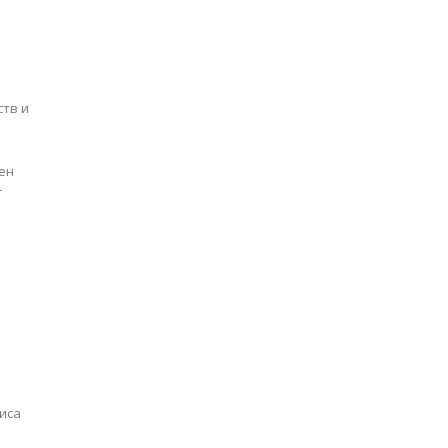
ств и
ден
т
иса