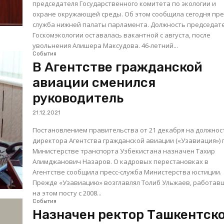
председателя Государственного комитета по экологии и
охране окружающей среды. Об этом сообщила сегодня пресс-
служба нижней палаты парламента. Должность председателя
Госкомэкологии оставалась вакантной с августа, после
увольнения Алишера Максудова. 46-летний...
События
В Агентстве гражданской
авиации сменился
руководитель
21.12.2021
Постановлением правительства от 21 декабря на должнос
директора Агентства гражданской авиации («Узавиация») 
Министерстве транспорта Узбекистана назначен Тахир
Алимджанович Назаров. О кадровых перестановках в
Агентстве сообщила пресс-служба Министерства юстиции.
Прежде «Узавиацию» возглавлял Толиб Ульжаев, работав
на этом посту с 2008...
События
Назначен ректор Ташкентск