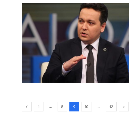
...
...
1
8
9
10
12