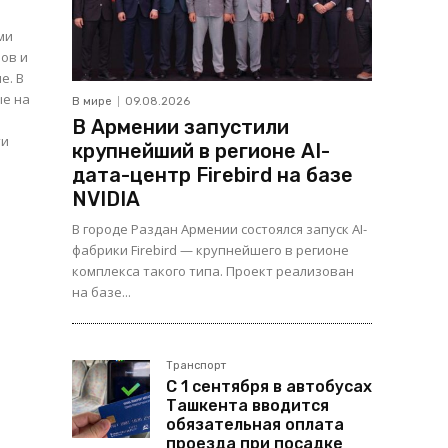
ми
ов и
. В
ые на
В мире
09.08.2026
В Армении запустили
ти
крупнейший в регионе AI-
дата-центр Firebird на базе
NVIDIA
В городе Раздан Армении состоялся запуск AI-
фабрики Firebird — крупнейшего в регионе
комплекса такого типа. Проект реализован
на базе...
Транспорт
С 1 сентября в автобусах
Ташкента вводится
обязательная оплата
проезда при посадке