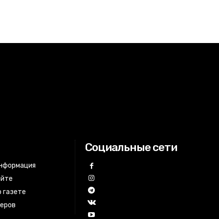
Социальные сети
информация
айте
 газете
неров