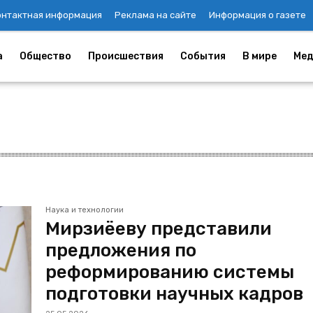
онтактная информация
Реклама на сайте
Информация о газете
а
Общество
Происшествия
События
В мире
Мед
Наука и технологии
Мирзиёеву представили
предложения по
реформированию системы
подготовки научных кадров