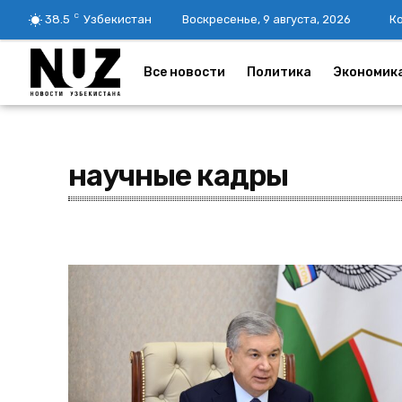
C
38.5
Узбекистан
Воскресенье, 9 августа, 2026
К
Все новости
Политика
Экономик
научные кадры