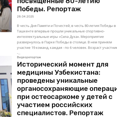
посвященные 80-летию
Победы. Репортаж
28.04.2025
В честь Дня Памяти и Почестей, в честь 80-летия Победы в
Ташкенте впервые прошли уникальные спортивно-
интеллектуальные игры «Сила Духа». Мероприятие
развернулось в Парке Победы в столице. В нем приняли
участие 19 команд, каждая - по 6 человек. Возраст участни
-...
Видеорепортаж
Исторический момент для
медицины Узбекистана:
проведены уникальные
органосохраняющие операц
при остеосаркоме у детей с
участием российских
специалистов. Репортаж