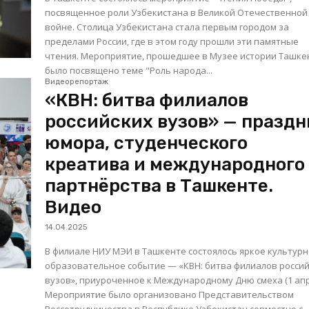
посвященное роли Узбекистана в Великой Отечественной
войне. Столица Узбекистана стала первым городом за
пределами России, где в этом году прошли эти памятные
чтения. Мероприятие, прошедшее в Музее истории Ташкента,
было посвящено теме "Роль народа...
Видеорепортаж
«КВН: битва филиалов
российских вузов» — праздн
юмора, студенческого
креатива и международного
партнёрства в Ташкенте.
Видео
14.04.2025
В филиале НИУ МЭИ в Ташкенте состоялось яркое культурн
образовательное событие — «КВН: битва филиалов росси
вузов», приуроченное к Международному Дню смеха (1 апр
Мероприятие было организовано Представительством