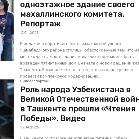
одноэтажное здание своего
махаллинского комитета.
Репортаж
17.04.2025
В редакцию обратились жители махалли «Чулпон»
Яшнабадского района столицы, обеспокоенные тем, что н
месте одноэтажного здания махалли вскоре может быть
возведен пятиэтажный дом. Вначале о новом решении властей
Ташкента. Заключается оно в том, что в столице решено
провести комплексную модернизацию...
Видеорепортаж
Роль народа Узбекистана в
Великой Отечественной войн
в Ташкенте прошли «Чтения
Победы». Видео
15.04.2025
В Ташкенте состоялось мероприятие "Чтения Победы",