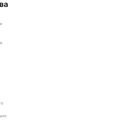
ва
 и
а.
го
тало