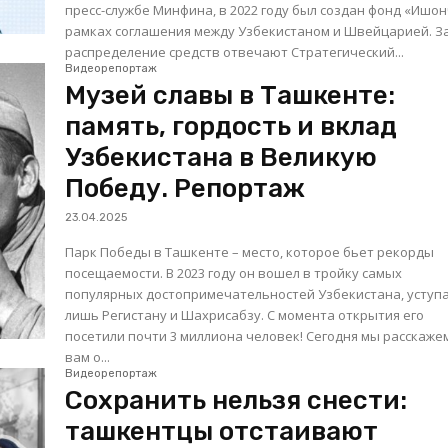
пресс-службе Минфина, в 2022 году был создан фонд «Ишон
рамках соглашения между Узбекистаном и Швейцарией. З
распределение средств отвечают Стратегический...
Видеорепортаж
Музей славы в Ташкенте:
память, гордость и вклад
Узбекистана в Великую
Победу. Репортаж
23.04.2025
Парк Победы в Ташкенте – место, которое бьет рекорды
посещаемости. В 2023 году он вошел в тройку самых
популярных достопримечательностей Узбекистана, уступ
лишь Регистану и Шахрисабзу. С момента открытия его
посетили почти 3 миллиона человек! Сегодня мы расскажем
вам о...
Видеорепортаж
Сохранить нельзя снести:
ташкентцы отстаивают