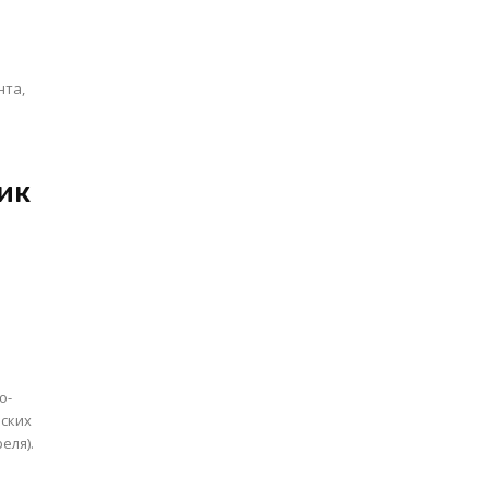
ик
о-
йских
еля).