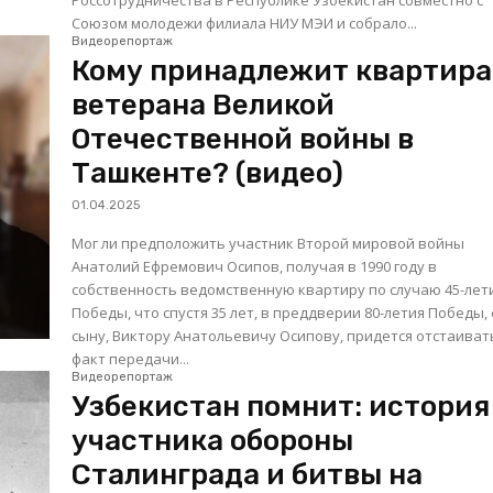
Россотрудничества в Республике Узбекистан совместно с
Союзом молодежи филиала НИУ МЭИ и собрало...
Видеорепортаж
Кому принадлежит квартира
ветерана Великой
Отечественной войны в
Ташкенте? (видео)
01.04.2025
Мог ли предположить участник Второй мировой войны
Анатолий Ефремович Осипов, получая в 1990 году в
собственность ведомственную квартиру по случаю 45-лет
Победы, что спустя 35 лет, в преддверии 80-летия Победы, 
сыну, Виктору Анатольевичу Осипову, придется отстаиват
факт передачи...
Видеорепортаж
Узбекистан помнит: история
участника обороны
Сталинграда и битвы на