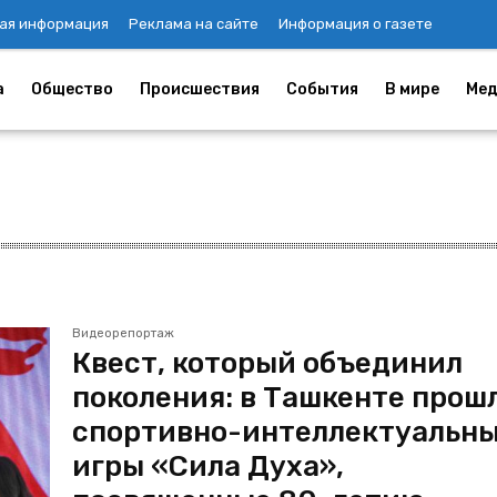
ая информация
Реклама на сайте
Информация о газете
а
Общество
Происшествия
События
В мире
Мед
Видеорепортаж
Квест, который объединил
поколения: в Ташкенте прош
спортивно-интеллектуальн
игры «Сила Духа»,