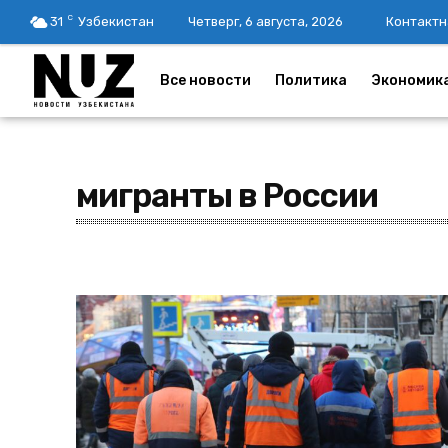
C
31
Узбекистан
Четверг, 6 августа, 2026
Контактн
Все новости
Политика
Экономик
мигранты в России