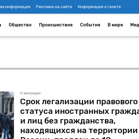
ая информация
Реклама на сайте
Информация о газете
а
Общество
Происшествия
События
В мире
Мед
О миграции
Срок легализации правового
статуса иностранных гражд
и лиц без гражданства,
находящихся на территории