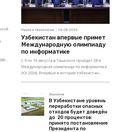
ской
Наука и технологии
06.08.2026
Узбекистан впервые примет
и
Международную олимпиаду
и
по информатике
85...
С 9 по 16 августа в Ташкенте пройдет 38-я
Международная олимпиада по информатике
(IOI 2026). Впервые в истории Узбекистан...
Экология
В Узбекистане уровень
переработки опасных
отходов будет доведён
до 20 процентов:
принято постановление
Президента по