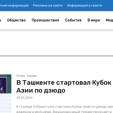
тная информация
Реклама на сайте
Информация о газете
а
Общество
Происшествия
События
В мире
Мед
Спорт, Туризм
В Ташкенте стартовал Кубок
Азии по дзюдо
28.05.2026
В столице Узбекистана стартовал Кубок Азии по дзюдо ср
юниоров и молодёжи. Международный турнир проходит в