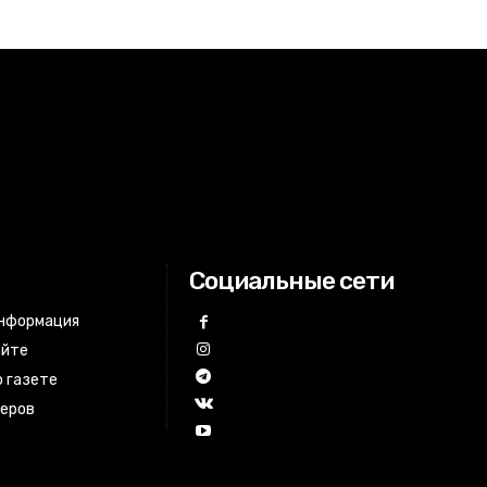
Социальные сети
информация
айте
 газете
неров