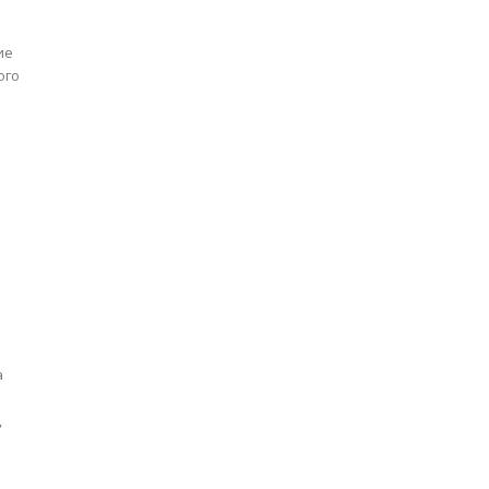
ие
ого
а