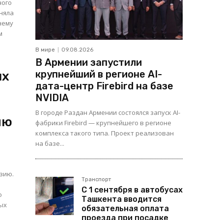
ного
няла
нему
м
В мире
09.08.2026
В Армении запустили
крупнейший в регионе AI-
ых
дата-центр Firebird на базе
NVIDIA
В городе Раздан Армении состоялся запуск AI-
ию
фабрики Firebird — крупнейшего в регионе
комплекса такого типа. Проект реализован
на базе...
Азию.
Транспорт
С 1 сентября в автобусах
Ташкента вводится
ых
обязательная оплата
проезда при посадке