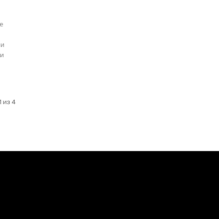
ее
ми
 и
 из 4