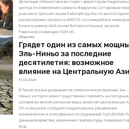
Делегация Узбекистана во главе с директором Националь
центра по изменению климата Фаррухом Саттаровым при
участие в третьей сессии Рабочей группы по многосторон
рассмотрению прогресса (FMCP3), состоявшейся в немецко
Бонне в рамках 64-й сессии Вспомогательных органов
Рамочной конвенции ООН об...
Общество
Грядет один из самых мощн
Эль-Ниньо за последние
десятилетия: возможное
влияние на Центральную Аз
13.06.2026
В Тихом океане развивается климатическое явление Эль-
Ниньо, которое может существенно повлиять на погодные
условия во многих регионах мира, включая Центральную 
Об этом ранее сообщало Национальное управление
океанических и атмосферных исследований США (NOAA). По
данным ведомства, изменение температуры поверхностн
вод...