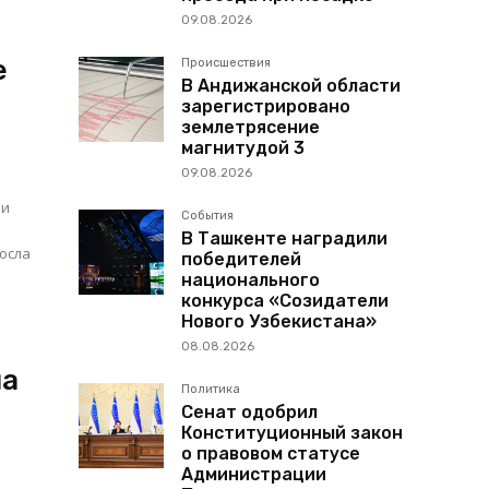
09.08.2026
е
Происшествия
В Андижанской области
зарегистрировано
землетрясение
магнитудой 3
09.08.2026
ми
События
В Ташкенте наградили
росла
победителей
национального
конкурса «Созидатели
Нового Узбекистана»
08.08.2026
на
Политика
Сенат одобрил
Конституционный закон
о правовом статусе
Администрации