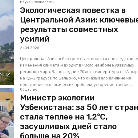
Наука и технологии
Экологическая повестка в
Центральной Азии: ключевы
результаты совместных
усилий
21.04.2026
Центральная Азия всё острее сталкивается с последствия
изменения климата и входит в число наиболее уязвимых
регионов мира. За последние 70 лет температура в ЦА вы
на 1,5–2 градуса по Цельсию, что оказывало влияние на
обострение экологических проблем, ускорение таяния...
Общество
Министр экологии
Узбекистана: за 50 лет стра
стала теплее на 1,2°C,
засушливых дней стало
больше на 20%