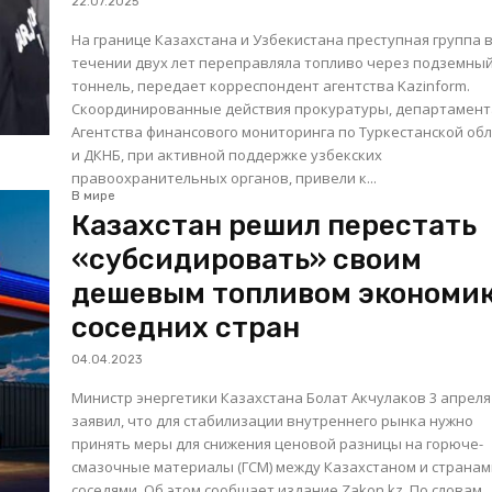
22.07.2025
На границе Казахстана и Узбекистана преступная группа 
течении двух лет переправляла топливо через подземны
тоннель, передает корреспондент агентства Kazinform.
Скоординированные действия прокуратуры, департамент
Агентства финансового мониторинга по Туркестанской об
и ДКНБ, при активной поддержке узбекских
правоохранительных органов, привели к...
В мире
Казахстан решил перестать
«субсидировать» своим
дешевым топливом экономи
соседних стран
04.04.2023
Министр энергетики Казахстана Болат Акчулаков 3 апреля
заявил, что для стабилизации внутреннего рынка нужно
принять меры для снижения ценовой разницы на горюче-
смазочные материалы (ГСМ) между Казахстаном и странам
соседями. Об этом сообщает издание Zakon.kz. По словам