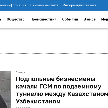
тная информация
Реклама на сайте
Информация о газете
а
Общество
Происшествия
События
В мире
Мед
В мире
Подпольные бизнесмены
качали ГСМ по подземному
туннелю между Казахстаном
Узбекистаном