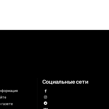
Социальные сети
информация
айте
 газете