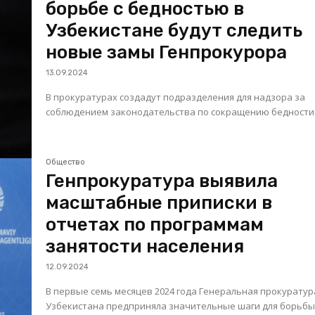
борьбе с бедностью в
Узбекистане будут следить
новые замы Генпрокурора
13.09.2024
В прокуратурах создадут подразделения для надзора за
соблюдением законодательства по сокращению бедности
Общество
Генпрокуратура выявила
масштабные приписки в
отчетах по программам
занятости населения
12.09.2024
В первые семь месяцев 2024 года Генеральная прокуратур
Узбекистана предприняла значительные шаги для борьбы