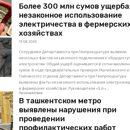
Более 300 млн сумов ущерба
незаконное использование
электричества в фермерски
хозяйствах
13.08.2025
Сотрудники Департамента при Генпрокуратуре выявили
несколько фактов незаконного подключения к общедост
электросетям. Общий ущерб оценивается в сотни миллио
сумов. В ходе предварительных проверок Иштиханского и
Тойлакского отделов Департамента при Генпрокуратуре
выявлены факты незаконного использования электроэне
в фермерских хозяйствах. Руководители «S.A.»...
Происшествия
В ташкентском метро
выявлены нарушения при
проведении
профилактических работ