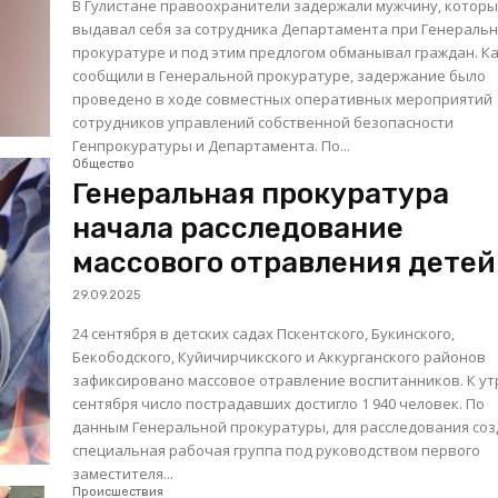
В Гулистане правоохранители задержали мужчину, котор
выдавал себя за сотрудника Департамента при Генераль
прокуратуре и под этим предлогом обманывал граждан. Как
сообщили в Генеральной прокуратуре, задержание было
проведено в ходе совместных оперативных мероприятий
сотрудников управлений собственной безопасности
Генпрокуратуры и Департамента. По...
Общество
Генеральная прокуратура
начала расследование
массового отравления детей
29.09.2025
24 сентября в детских садах Пскентского, Букинского,
Бекободского, Куйичирчикского и Аккурганского районов
зафиксировано массовое отравление воспитанников. К ут
сентября число пострадавших достигло 1 940 человек. По
данным Генеральной прокуратуры, для расследования со
специальная рабочая группа под руководством первого
заместителя...
Происшествия