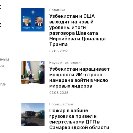
:
Политика
Узбекистан и США
выходят на новый
х
уровень: итоги
разговора Шавката
Мирзиёева и Дональда
Трампа
07.08.2026
упным
Наука и технологии
нов
Узбекистан наращивает
мощности ИИ: страна
намерена войти в число
ргии
мировых лидеров
07.08.2026
Происшествия
Пожар в кабине
грузовика привел к
смертельному ДТП в
Самаркандской области