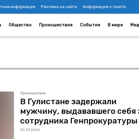
тная информация
Реклама на сайте
Информация о газете
а
Общество
Происшествия
События
В мире
Мед
Происшествия
В Гулистане задержали
мужчину, выдававшего себя 
сотрудника Генпрокуратуры
20.07.2026