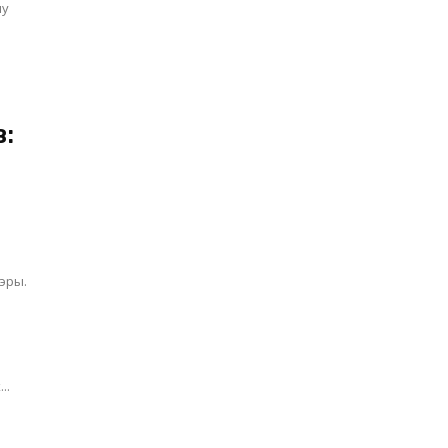
му
:
эры.
..