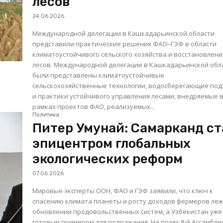
лесов
24.06.2026
Международной делегации в Кашкадарьинской области
представили практические решения ФАО–ГЭФ в области
климатоустойчивого сельского хозяйства и восстановлени
лесов. Международной делегации в Кашкадарьинской области
были представлены климатоустойчивые
сельскохозяйственные технологии, водосберегающие по
и практики устойчивого управления лесами, внедряемые 
рамках проектов ФАО, реализуемых...
Политика
Питер Умунай: Самарканд ст
эпицентром глобальных
экологических реформ
07.06.2026
Мировые эксперты ООН, ФАО и ГЭФ заявили, что ключ к
спасению климата планеты и росту доходов фермеров леж
обновлении продовольственных систем, а Узбекистан уже
готовым примером для подражания. На полях 8-й Ассамблеи