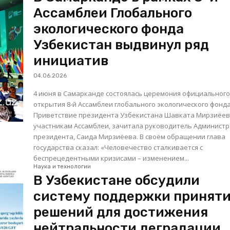
Ассамблеи Глобального
экологического фонда
Узбекистан выдвинул ряд
инициатив
04.06.2026
4 июня в Самарканде состоялась церемония официальног
открытия 8-й Ассамблеи глобального экологического фонда
Приветствие президента Узбекистана Шавката Мирзиёев
участникам Ассамблеи, зачитала руководитель Админист
президента, Саида Мирзиёева. В своём обращении глава
государства сказал: «Человечество сталкивается с
беспрецедентными кризисами – изменением...
Наука и технологии
В Узбекистане обсудили
систему поддержки принят
решений для достижения
нейтральности деградации