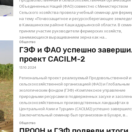
Объединенных Наций (ФАО) совместно с Министерством
Cельского хозяйства провела учебный семинар для ферме
на тему «Почвозащитное и ресурсосберегающее земледе
в Камашинском районе Кашкадарьинской области. В семинаре
приняли участие руководители фермерских хозяйств,
занимающихся выращиванием зерна как на...
Общество
ГЭФ и ФАО успешно заверши
проект CACILM-2
13.10.2024
Региональный проект реализуемый Продовольственной и
сельскохозяйственной организацией (ФАО) и Глобальным
экологическим фондом (ГЭФ) «Комплексное управление
природными ресурсами в подверженных засухе и засолен
сельскохозяйственных производственных ландшафтах в
Центральной Азии и Турции» (CACILM2) успешно завершилс
Заключительный семинар был организован в Бухаре, в...
Общество
ПРООН и ГЭФ подвели итоги