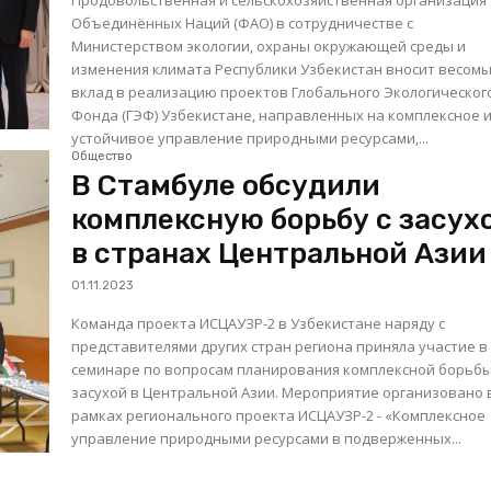
Продовольственная и сельскохозяйственная организация
Объединённых Наций (ФАО) в сотрудничестве с
Министерством экологии, охраны окружающей среды и
изменения климата Республики Узбекистан вносит весом
вклад в реализацию проектов Глобального Экологическог
Фонда (ГЭФ) Узбекистане, направленных на комплексное 
устойчивое управление природными ресурсами,...
Общество
В Стамбуле обсудили
комплексную борьбу с засух
в странах Центральной Азии
01.11.2023
Команда проекта ИСЦАУЗР-2 в Узбекистане наряду с
представителями других стран региона приняла участие в
семинаре по вопросам планирования комплексной борьбы
засухой в Центральной Азии. Мероприятие организовано 
рамках регионального проекта ИСЦАУЗР-2 - «Комплексное
управление природными ресурсами в подверженных...