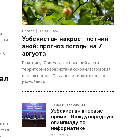
Погода
07.08.2026
я
Узбекистан накроет летний
зной: прогноз погоды на 7
дходы
августа
в
В пятницу, 7 августа, на большей части
территории Узбекистана сохранится жаркая
и сухая погода. По данным синоптиков, по
ал
республике...
Наука и технологии
Узбекистан впервые
примет Международную
олимпиаду по
ит в
информатике
 стал
06.08.2026