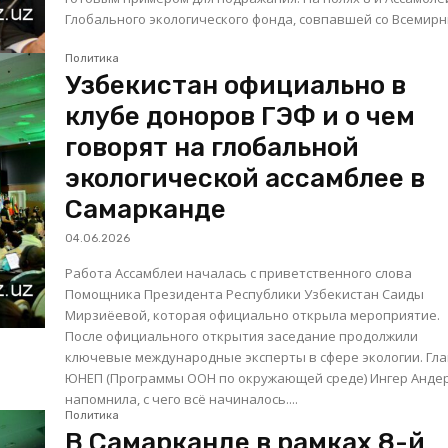
Глобального экологического фонда, совпавшей со Всемирны
Политика
Узбекистан официально в
клубе доноров ГЭФ и о чем
говорят на глобальной
экологической ассамблее в
Самарканде
04.06.2026
Работа Ассамблеи началась с приветственного слова
Помощника Президента Республики Узбекистан Саиды
Мирзиёевой, которая официально открыла мероприятие.
После официального открытия заседание продолжили
ключевые международные эксперты в сфере экологии. Глава
ЮНЕП (Программы ООН по окружающей среде) Ингер Анде
напомнила, с чего всё начиналось....
Политика
В Самарканде в рамках 8-й