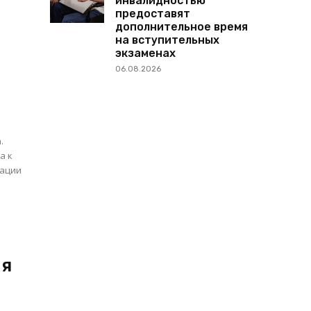
инвалидностью
предоставят
дополнительное время
на вступительных
экзаменах
06.08.2026
о
.
а к
рации
ия