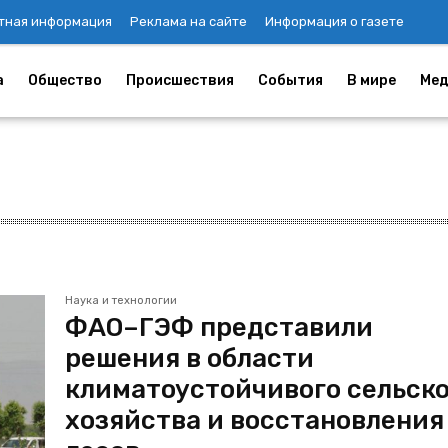
тная информация
Реклама на сайте
Информация о газете
а
Общество
Происшествия
События
В мире
Мед
Наука и технологии
ФАО–ГЭФ представили
решения в области
климатоустойчивого сельск
хозяйства и восстановления