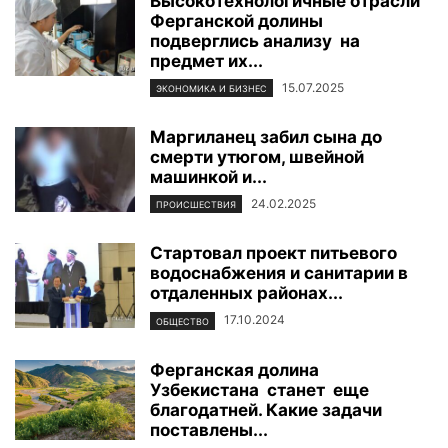
Высокотехнологичные отрасли
Ферганской долины
подверглись анализу на
предмет их...
15.07.2025
ЭКОНОМИКА И БИЗНЕС
Маргиланец забил сына до
смерти утюгом, швейной
машинкой и...
24.02.2025
ПРОИСШЕСТВИЯ
Стартовал проект питьевого
водоснабжения и санитарии в
отдаленных районах...
17.10.2024
ОБЩЕСТВО
Ферганская долина
Узбекистана станет еще
благодатней. Какие задачи
поставлены...