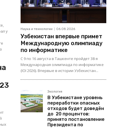
е,
Наука и технологии
06.08.2026
ал у
Узбекистан впервые примет
Международную олимпиаду
го
по информатике
С 9 по 16 августа в Ташкенте пройдет 38-я
Международная олимпиада по информатике
на
(IOI 2026). Впервые в истории Узбекистан...
023
Экология
В Узбекистане уровень
переработки опасных
отходов будет доведён
ит
до 20 процентов:
й
принято постановление
ьных
Президента по