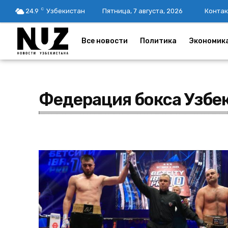
C
24.9
Узбекистан
Пятница, 7 августа, 2026
Контак
Все новости
Политика
Экономик
Федерация бокса Узбе