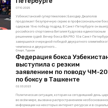
Петербурге
07.10.2025
Узбекистанский супертяжеловес Баходир Джалолов
продолжает безупречную серию в профессиональном бокс
одержав 16-ю победу подряд. В Санкт-Петербурге он выигр
российского спортсмена Виталия Кудухова единогласным
решением судей. Вечер бокса IBA.PRO 10 в Санкт-Петербурге
завершился очередной победой двукратного олимпийско
чемпиона и двукратного...
Спорт, Туризм
Федерация бокса Узбекиста
выступила с резким
заявлением по поводу ЧМ-2
по боксу в Ташкенте
02.03.2023
Политическая ситуация, которая на сегодняшний день цар
во всём мире, вызвана распространением необоснованно
информации на некоторых интернет-ресурсах и в социал