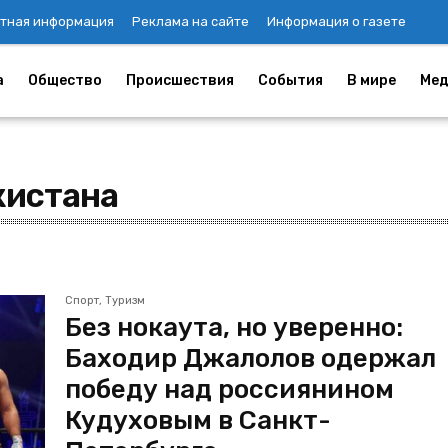
тная информация
Реклама на сайте
Информация о газете
а
Общество
Происшествия
События
В мире
Мед
кистана
Спорт, Туризм
Без нокаута, но уверенно:
Баходир Джалолов одержал
победу над россиянином
Кудуховым в Санкт-