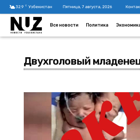
C
32.9
Узбекистан
Пятница, 7 августа, 2026
Контак
Все новости
Политика
Экономик
Двухголовый младене