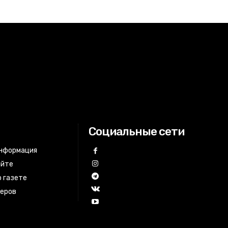
Социальные сети
информация
айте
 газете
неров