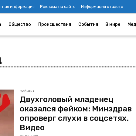
тная информация
Реклама на сайте
Информация о газете
а
Общество
Происшествия
События
В мире
Мед
ц
События
Двухголовый младенец
оказался фейком: Минздрав
опроверг слухи в соцсетях.
Видео