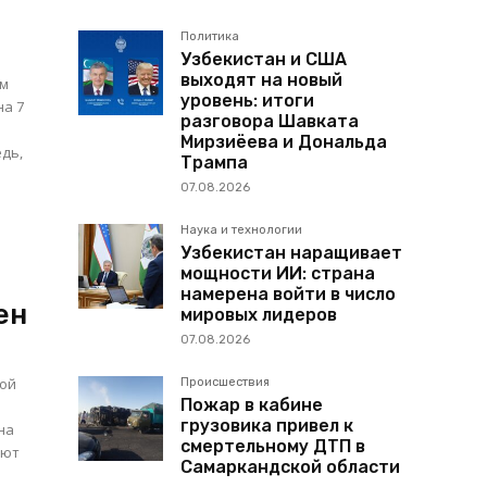
Политика
Узбекистан и США
выходят на новый
ом
уровень: итоги
на 7
разговора Шавката
Мирзиёева и Дональда
дь,
Трампа
07.08.2026
Наука и технологии
Узбекистан наращивает
мощности ИИ: страна
намерена войти в число
ен
мировых лидеров
07.08.2026
кой
Происшествия
Пожар в кабине
грузовика привел к
на
смертельному ДТП в
ают
Самаркандской области