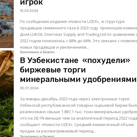
игрок
15.03.2024
По сообщению издания «Новости UZEX», в структуре
продавцов сжиженного газа в 2023 году произошли измен
Доля LUKOIL Overseas Supply and Trading Ltd по сравнению 
2022 годом понизилась с 68% до 64%. Это связано с появле
новых продавцов и увеличением...
Экономика и Бизнес
В Узбекистане «похудели»
биржевые торги
минеральными удобрениями
30.01.2024
За январь-декабрь 2023 года через электронные торги
Узбекской республиканской товарно-сырьевой биржи был
реализовано свыше 1 887,1 тыс. тонн минеральных удобре
что на 28,1% меньше чем за аналогичный период 2022 года
сообщают «Новости UZEX». Средний ежемесячный объем
продаж за рассматриваемый период...
Экономика и Бизнес