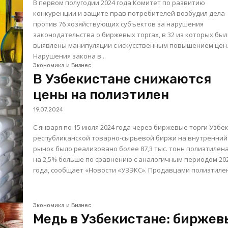
В первом полугодии 2024 года Комитет по развитию
конкуренции и защите прав потребителей возбудил дела
против 76 хозяйствующих субъектов за нарушения
законодательства о биржевых торгах, в 32 из которых бы
выявлены манипуляции с искусственным повышением цен
Нарушения закона в...
Экономика и Бизнес
В Узбекистане снижаются
цены на полиэтилен
19.07.2024
С января по 15 июля 2024 года через биржевые торги Узбе
республиканской товарно-сырьевой биржи на внутренний
рынок было реализовано более 87,3 тыс. тонн полиэтилена
на 2,5% больше по сравнению с аналогичным периодом 20
года, сообщает «Новости «УЗЭКС». Продавцами полиэти
Экономика и Бизнес
Медь в Узбекистане: биржев