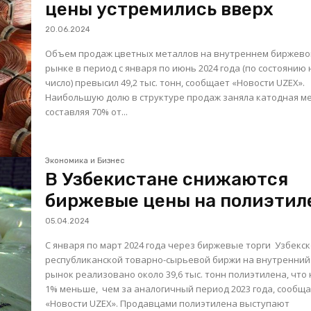
цены устремились вверх
20.06.2024
Объем продаж цветных металлов на внутреннем биржев
рынке в период с января по июнь 2024 года (по состоянию 
число) превысил 49,2 тыс. тонн, сообщает «Новости UZEX».
Наибольшую долю в структуре продаж заняла катодная ме
составляя 70% от...
Экономика и Бизнес
В Узбекистане снижаются
биржевые цены на полиэтил
05.04.2024
С января по март 2024 года через биржевые торги Узбекс
республиканской товарно-сырьевой биржи на внутренний
рынок реализовано около 39,6 тыс. тонн полиэтилена, что 
1% меньше, чем за аналогичный период 2023 года, сообщ
«Новости UZEX». Продавцами полиэтилена выступают