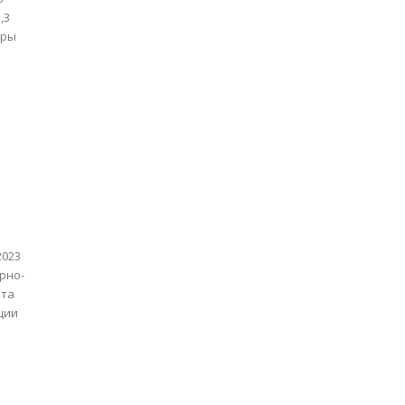
,3
ары
2023
рно-
нта