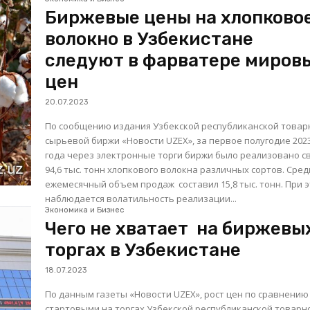
Биржевые цены на хлопково
волокно в Узбекистане
следуют в фарватере миров
цен
20.07.2023
По сообщению издания Узбекской республиканской товар
сырьевой биржи «Новости UZEX», за первое полугодие 202
года через электронные торги биржи было реализовано 
94,6 тыс. тонн хлопкового волокна различных сортов. Средний
ежемесячный объем продаж составил 15,8 тыс. тонн. При этом
наблюдается волатильность реализации...
Экономика и Бизнес
Чего не хватает на биржевы
торгах в Узбекистане
18.07.2023
По данным газеты «Новости UZEX», рост цен по сравнению
стартовыми на торгах Узбекской республиканской товарн