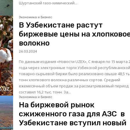
Шуртанский газо-химический...
Экономика и Бизнес
В Узбекистане растут
биржевые цены на хлопково
волокно
26.03.2024
По данным издания «Новости UZEX», С января по 15 марта 
года через электронные торги Узбекской республиканско
товарно-сырьевой биржи было реализовано свыше 48,5 ты
тонн хлопкового волокна различных сортов. Средний
ежемесячный объем продаж за рассматриваемый период
составил 16,2 тыс. тонн. За...
Экономика и Бизнес
На биржевой рынок
сжиженного газа для АЗС в
Узбекистане вступил новый