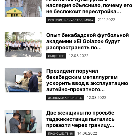
наследия объяснило, почему его
не беспокоит перестройка...
21.11.2022
КУЛЬТУРА, ИСКУССТВО, МОДА
Опыт бекабадской футбольной
академии «El Golazo» будут
распространять по...
12.08.2022
ОБЩЕСТВО
Президент поручил
бекабадским металлургам
ускорить ввод в эксплуатацию
литейно-прокатного...
12.08.2022
ЭКОНОМИКА И БИЗНЕС
Две женщины по просьбе
таджикистанца пытались
провезти через границу...
14.06.2022
ПРОИСШЕСТВИЯ