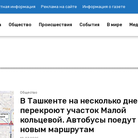
ктная информация
Реклама на сайте
Информация о газете
а
Общество
Происшествия
События
В мире
Мед
Общество
В Ташкенте на несколько дн
перекроют участок Малой
кольцевой. Автобусы поедут
новым маршрутам