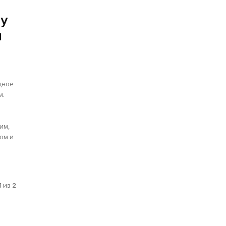
ду
м
дное
м.
ом и
 из 2