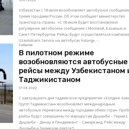
16.07.2022
Узбекистан с 18 июля возобновляет автобусное сообщение
тремя городами России. Об этом сообщает министерство
транспорта страны. «C 18 июля будет восстановлено
регулярное автобусное сообщение с Москвой, Казанью и
Санкт-Петербургом. Рейсы будут осуществляться компани
Uzautotrans Service на автобусах Yutong», -...
События
В пилотном режиме
возобновляются автобусные
рейсы между Узбекистаном 
Таджикистаном
01.04.2022
С завтрашнего дня таджикское предприятие «Холдинг Ази
Групп Таджикистан» возобновляет международные
автобусные перевозки между городами обеих стран. Про
рейсы будут совершены по маршрутам Душанбе – Термез,
Душанбе – Денау и Пенджикент – Самарканд. Рейс между
Душанбе и Термезом длится 5...