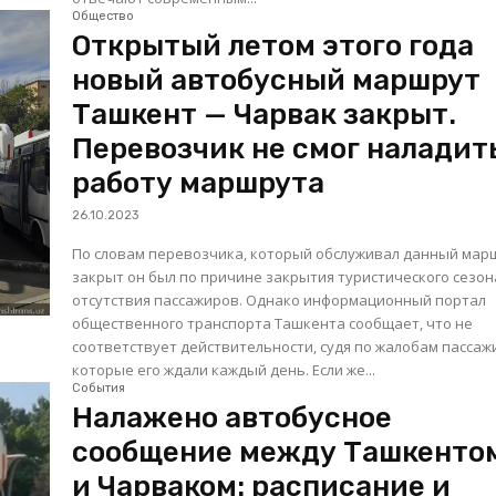
Общество
Открытый летом этого года
новый автобусный маршрут
Ташкент — Чарвак закрыт.
Перевозчик не смог наладит
работу маршрута
26.10.2023
По словам перевозчика, который обслуживал данный мар
закрыт он был по причине закрытия туристического сезон
отсутствия пассажиров. Однако информационный портал
общественного транспорта Ташкента сообщает, что не
соответствует действительности, судя по жалобам пассаж
которые его ждали каждый день. Если же...
События
Налажено автобусное
сообщение между Ташкенто
и Чарваком: расписание и