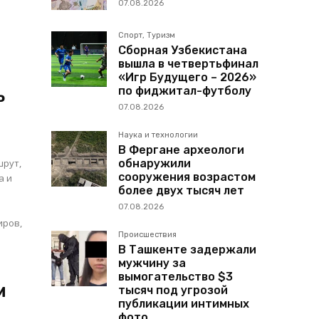
07.08.2026
Спорт, Туризм
Сборная Узбекистана
вышла в четвертьфинал
«Игр Будущего – 2026»
по фиджитал-футболу
ь
07.08.2026
Наука и технологии
В Фергане археологи
шрут,
обнаружили
сооружения возрастом
а и
более двух тысяч лет
07.08.2026
иров,
Происшествия
В Ташкенте задержали
мужчину за
вымогательство $3
м
тысяч под угрозой
публикации интимных
фото