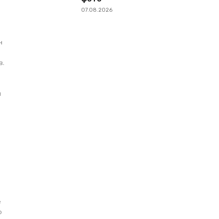
07.08.2026
н
в.
и
е
е
о