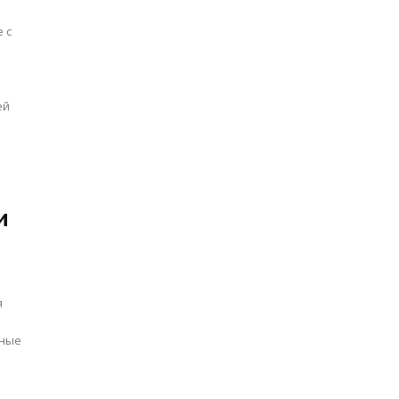
 с
ей
и
я
бные