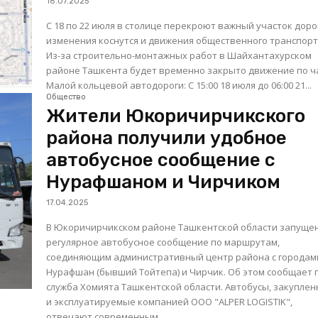
18.07.2025
С 18 по 22 июля в столице перекроют важный участок дор
изменения коснутся и движения общественного транспорт
Из-за строительно-монтажных работ в Шайхантахурском
районе Ташкента будет временно закрыто движение по ч
Малой кольцевой автодороги: С 15:00 18 июля до 06:00 21...
Общество
Жители Юкоричирчикского
района получили удобное
автобусное сообщение с
Нурафшаном и Чирчиком
17.04.2025
В Юкоричирчикском районе Ташкентской области запуще
регулярное автобусное сообщение по маршрутам,
соединяющим административный центр района с городам
Нурафшан (бывший Тойтепа) и Чирчик. Об этом сообщает 
служба Хомията Ташкентской области. Автобусы, закупленные
и эксплуатируемые компанией ООО "ALPER LOGISTIK",
отвечают современным...