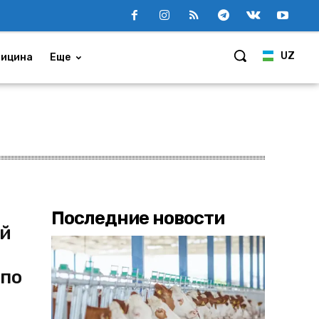
UZ
ицина
Еще
Последние новости
ей
 по