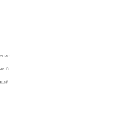
щение
т
и. В
ущей