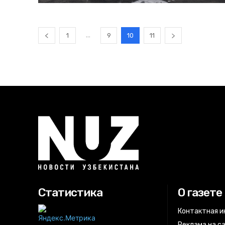
...
1
9
10
11
Статистика
О газете
Контактная 
Реклама на с