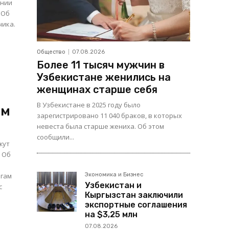
ении
 Об
чика.
Общество
07.08.2026
Более 11 тысяч мужчин в
Узбекистане женились на
женщинах старше себя
В Узбекистане в 2025 году было
ом
зарегистрировано 11 040 браков, в которых
невеста была старше жениха. Об этом
сообщили...
жут
б
огам
Экономика и Бизнес
Узбекистан и
с
Кыргызстан заключили
экспортные соглашения
на $3,25 млн
07.08.2026