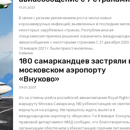
11.01.2021
В связи с резким увеличением роста числа новых
коронавирусных инфекций, выявленных в последние меся
некоторых зарубежных странах, Республиканская
спецкомиссия приняла решение ограничить международн
авиасообщение с некоторыми странами.С 21 декабря 2020 г
10 января 2021 г. были приостановлены...
События
180 самаркандцев застряли 
московском аэропорту
«Внуково»
09.01.2021
Из-за отмены рейса российской авиакомпании Royal Flight 
маршруту Москва-Самарканд 180 узбекистанцев не смогли
вернуться на родину. Им пришлось ждать вылета в
международном аэропорту «Внуково» 7 и 8 января. Консульско-
правовой департамент МИД сообщил, что благотворител
организации обеспечили узбекистанцев горячим питанием