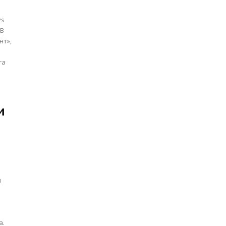
ys
 В
нт»,
ra
и
ы
а.