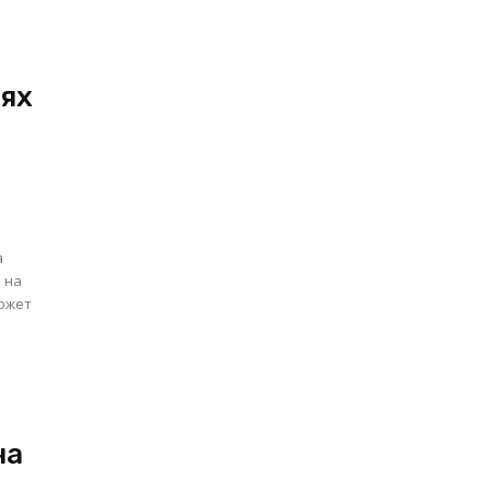
иях
а
 на
на
и