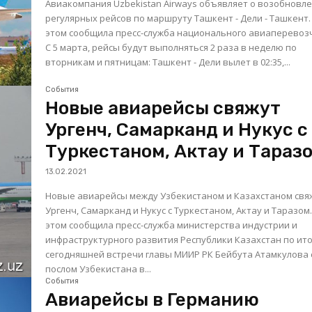
Авиакомпания Uzbekistan Airways объявляет о возобновл
регулярных рейсов по маршруту Ташкент - Дели - Ташкент.
этом сообщила пресс-служба национального авиаперевоз
С 5 марта, рейсы будут выполняться 2 раза в неделю по
вторникам и пятницам: Ташкент - Дели вылет в 02:35,...
События
Новые авиарейсы свяжут
Ургенч, Самарканд и Нукус с
Туркестаном, Актау и Тараз
13.02.2021
Новые авиарейсы между Узбекистаном и Казахстаном свя
Ургенч, Самарканд и Нукус с Туркестаном, Актау и Таразом. О
этом сообщила пресс-служба министерства индустрии и
инфраструктурного развития Республики Казахстан по ит
сегодняшней встречи главы МИИР РК Бейбута Атамкулова 
послом Узбекистана в...
События
Авиарейсы в Германию