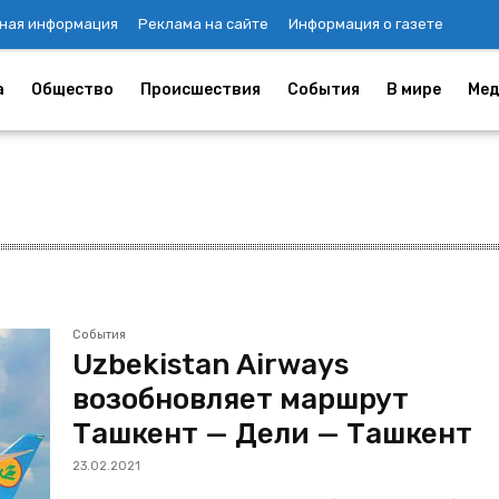
ная информация
Реклама на сайте
Информация о газете
а
Общество
Происшествия
События
В мире
Мед
События
Uzbekistan Airways
возобновляет маршрут
Ташкент — Дели — Ташкент
23.02.2021