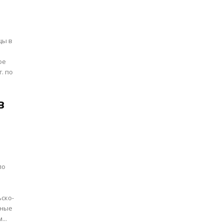
цы в
ое
. по
в
по
ьные
...