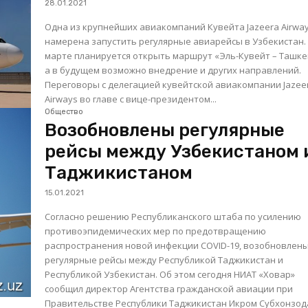
28.01.2021
Одна из крупнейших авиакомпаний Кувейта Jazeera Airwa
намерена запустить регулярные авиарейсы в Узбекистан.
марте планируется открыть маршрут «Эль-Кувейт – Ташке
а в будущем возможно внедрение и других направлений.
Переговоры с делегацией кувейтской авиакомпании Jazee
Airways во главе с вице-президентом...
Общество
Возобновлены регулярные
рейсы между Узбекистаном 
Таджикистаном
15.01.2021
Согласно решению Республиканского штаба по усилению
противоэпидемических мер по предотвращению
распространения новой инфекции COVID-19, возобновлен
регулярные рейсы между Республикой Таджикистан и
Республикой Узбекистан. Об этом сегодня НИАТ «Ховар»
сообщил директор Агентства гражданской авиации при
Правительстве Республики Таджикистан Икром Субхонзод