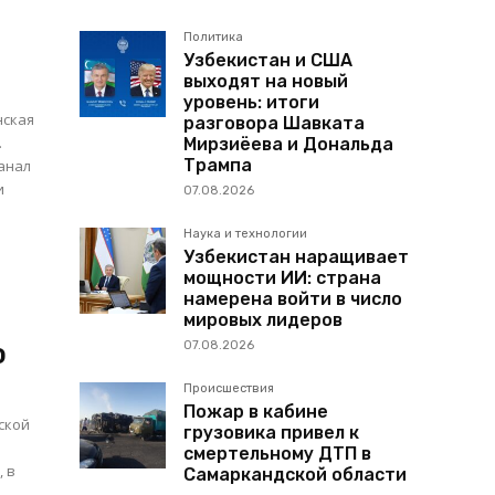
Политика
Узбекистан и США
выходят на новый
уровень: итоги
нская
разговора Шавката
.
Мирзиёева и Дональда
Трампа
анал
и
07.08.2026
Наука и технологии
Узбекистан наращивает
мощности ИИ: страна
намерена войти в число
мировых лидеров
ю
07.08.2026
Происшествия
Пожар в кабине
ской
грузовика привел к
смертельному ДТП в
, в
Самаркандской области