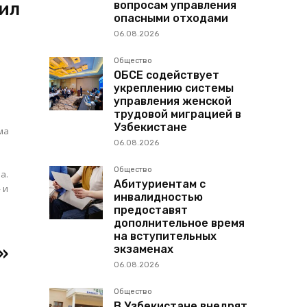
вопросам управления
щил
опасными отходами
06.08.2026
Общество
ОБСЕ содействует
укреплению системы
управления женской
трудовой миграцией в
Узбекистане
ма
06.08.2026
Общество
а.
Абитуриентам с
 и
инвалидностью
предоставят
дополнительное время
на вступительных
экзаменах
»
06.08.2026
Общество
В Узбекистане внедрят