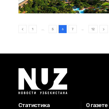
...
...
1
5
6
7
12
Статистика
О газете