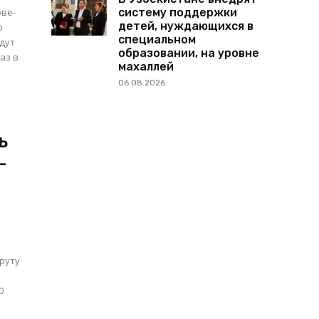
систему поддержки
ове-
детей, нуждающихся в
о
специальном
образовании, на уровне
аз в
махаллей
06.08.2026
ь
-
шруту
0