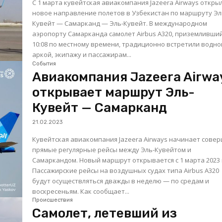
С 1 марта кувейтская авиакомпания Jazeera Airways откры
новое направление полетов в Узбекистан по маршруту Эл
Кувейт — Самарканд — Эль-Кувейт. В международном
аэропорту Самарканда самолет Airbus A320, приземливший
10:08 по местному времени, традиционно встретили водно
аркой, экипажу и пассажирам...
События
Авиакомпания Jazeera Airwa
открывает маршрут Эль-
Кувейт — Самарканд
21.02.2023
Кувейтская авиакомпания Jazeera Airways начинает сове
прямые регулярные рейсы между Эль-Кувейтом и
Самаркандом. Новый маршрут открывается с 1 марта 2023 
Пассажирские рейсы на воздушных судах типа Airbus A320
будут осуществляться дважды в неделю — по средам и
воскресеньям. Как сообщает...
Происшествия
Самолет, летевший из