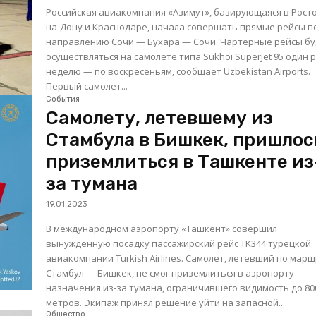
Российская авиакомпания «Азимут», базирующаяся в Рост
на-Дону и Краснодаре, начала совершать прямые рейсы п
направлению Сочи — Бухара — Сочи. Чартерные рейсы будут
осуществляться на самолете типа Sukhoi Superjet 95 один р
неделю — по воскресеньям, сообщает Uzbekistan Airports.
Первый самолет...
События
Самолету, летевшему из
Стамбула в Бишкек, пришлос
приземлиться в Ташкенте из
за тумана
19.01.2023
В международном аэропорту «Ташкент» совершил
вынужденную посадку пассажирский рейс TK344 турецкой
авиакомпании Turkish Airlines. Самолет, летевший по мар
Стамбул — Бишкек, не смог приземлиться в аэропорту
назначения из-за тумана, ограничившего видимость до 80
метров. Экипаж принял решение уйти на запасной...
Общество