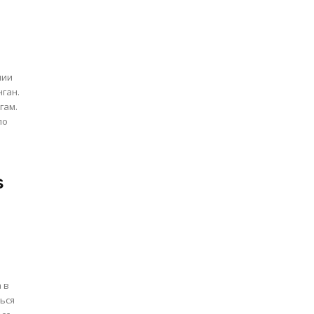
нии
ган.
гам.
по
s
 в