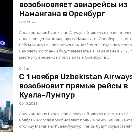
возобновляет авиарейсы из
Намангана в Оренбург
12.11.2022
Авиакомпания Uzbekistan Airways объявила о возобновле
авиасообщения по маршруту Наманган – Оренбург – Наман
Рейсы начнут выполняться с 24 ноября 2022 года по четвер
Самолеты компании будут вылетать из Намангана в 21:25 
местному времени и прибывать в Оренбург в...
События
С 1 ноября Uzbekistan Airway
возобновит прямые рейсы в
Куала-Лумпур
06.10.2022
Авиакомпания Uzbekistan Airways объявила о том, что с 1
ноября 2022 года возобновляет прямые рейсы из Ташкента
столицу Малайзии Куала-Лумпур. Рейсы будут осуществляться