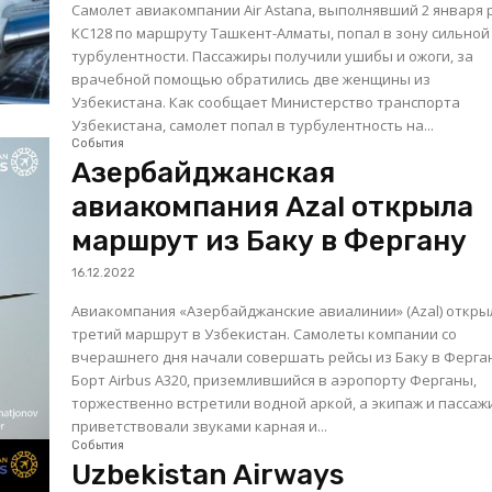
Самолет авиакомпании Air Astana, выполнявший 2 января 
КС128 по маршруту Ташкент-Алматы, попал в зону сильной
турбулентности. Пассажиры получили ушибы и ожоги, за
врачебной помощью обратились две женщины из
Узбекистана. Как сообщает Министерство транспорта
Узбекистана, самолет попал в турбулентность на...
События
Азербайджанская
авиакомпания Azal открыла
маршрут из Баку в Фергану
16.12.2022
Авиакомпания «Азербайджанские авиалинии» (Azal) откры
третий маршрут в Узбекистан. Самолеты компании со
вчерашнего дня начали совершать рейсы из Баку в Ферга
Борт Аirbus A320, приземлившийся в аэропорту Ферганы,
торжественно встретили водной аркой, а экипаж и пасса
приветствовали звуками карная и...
События
Uzbekistan Airways