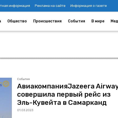
тная информация
Реклама на сайте
Информация о газете
а
Общество
Происшествия
События
В мире
Мед
События
АвиакомпанияJazeera Airwa
совершила первый рейс из
Эль-Кувейта в Самарканд
01.03.2023