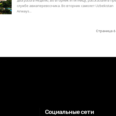
два раза в неделю, во вторник и пятницу, рассказали в пре
службе авиаперевозчика. Во вторник самолет Uzbekistan
Airways...
Страница 6 
Социальные сети