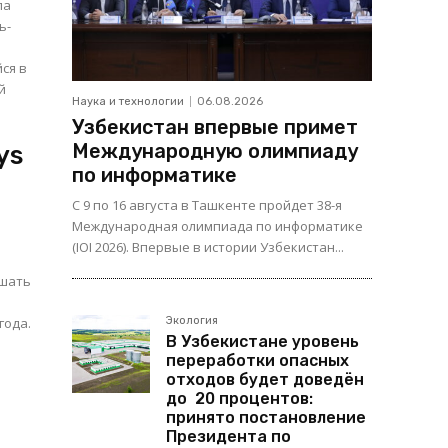
ла
ь-
ся в
й
Наука и технологии
06.08.2026
Узбекистан впервые примет
Международную олимпиаду
ys
по информатике
С 9 по 16 августа в Ташкенте пройдет 38-я
Международная олимпиада по информатике
(IOI 2026). Впервые в истории Узбекистан...
ршать
года.
Экология
В Узбекистане уровень
переработки опасных
отходов будет доведён
до 20 процентов:
принято постановление
Президента по