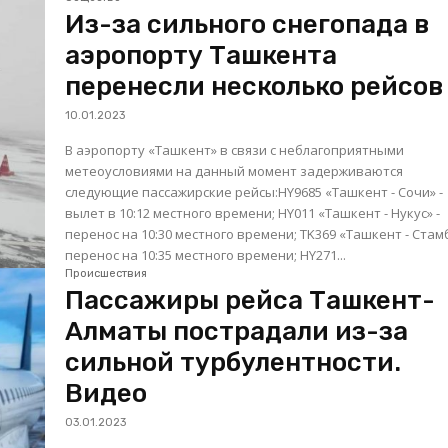
Из-за сильного снегопада в
аэропорту Ташкента
перенесли несколько рейсов
10.01.2023
В аэропорту «Ташкент» в связи с неблагоприятными
метеоусловиями на данный момент задерживаются
следующие пассажирские рейсы:HY9685 «Ташкент - Сочи» -
вылет в 10:12 местного времени; HY011 «Ташкент - Нукус» -
перенос на 10:30 местного времени; TK369 «Ташкент - Стамбул» -
перенос на 10:35 местного времени; HY271...
Происшествия
Пассажиры рейса Ташкент-
Алматы пострадали из-за
сильной турбулентности.
Видео
03.01.2023