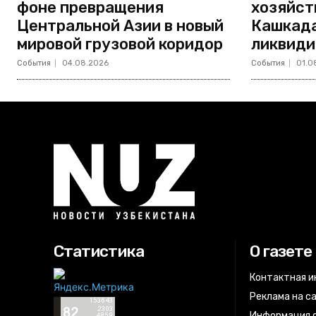
фоне превращения
хозяйст
Центральной Азии в новый
Кашкада
мировой грузовой коридор
ликвиди
События
04.08.2026
События
01.0
Статистика
О газете
Контактная 
Реклама на с
Информация о