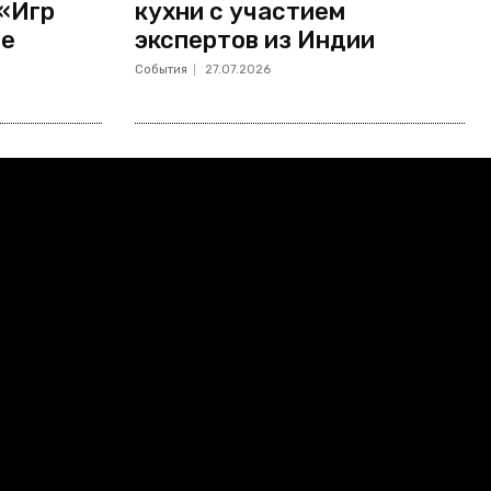
 «Игр
кухни с участием
не
экспертов из Индии
События
27.07.2026