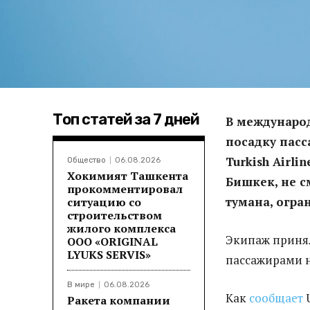
Топ статей за 7 дней
В междунаро
посадку пас
Turkish Airli
Общество
06.08.2026
Хокимият Ташкента
Бишкек, не с
прокомментировал
тумана, огра
ситуацию со
строительством
жилого комплекса
Экипаж принял
ООО «ORIGINAL
LYUKS SERVIS»
пассажирами н
В мире
06.08.2026
Как
сообщает
Ракета компании