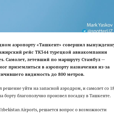
дном аэропорту «Ташкент» совершил вынужденн
сажирский рейс TK344 турецкой авиакомпании
nes. Самолет, летевший по маршруту Стамбул —
мог приземлиться в аэропорту назначения из-за
ничившего видимость до 800 метров.
 решение уйти на запасной аэродром, и самолет со 1
а борту благополучно произвел посадку в Ташкенте.
Uzbekistan Airports, решается вопрос о возможности