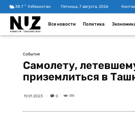
C
38.7
Узбекистан
Пятница, 7 августа, 2026
Конта
Все новости
Политика
Экономик
События
Самолету, летевшем
приземлиться в Ташк
388
0
19.01.2023