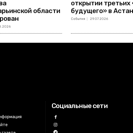
ва
открытии третьих
рьинской области
будущего» в Аста
рован
События
29.07.2026
8.2026
Социальные сети
информация
айте
 газете