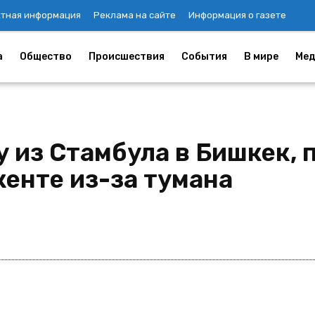
ктная информация
Реклама на сайте
Информация о газете
а
Общество
Происшествия
События
В мире
Мед
у из Стамбула в Бишкек,
енте из-за тумана