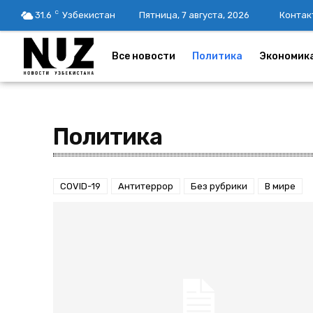
C
31.6
Узбекистан
Пятница, 7 августа, 2026
Контак
Все новости
Политика
Экономик
Политика
COVID-19
Антитеррор
Без рубрики
В мире