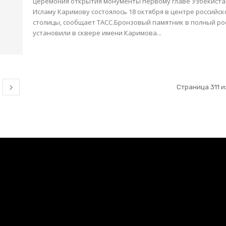
церемония открытия монументы первому главе Узбекист
Исламу Каримову состоялось 18 октября в центре российск
столицы, сообщает ТАСС.Бронзовый памятник в полный ро
установили в сквере имени Каримова...
Страница 311 и