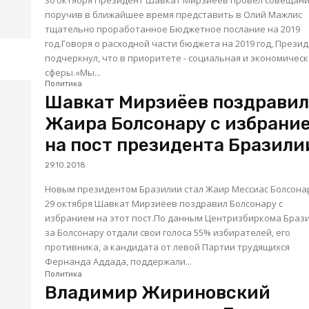
30 октября Президент Шавкат Мирзиёев провел совещани
поручив в ближайшее время представить в Олий Мажлис
тщательно проработанное Бюджетное послание на 2019
год.Говоря о расходной части бюджета на 2019 год, Прези
подчеркнул, что в приоритете - социальная и экономичес
сферы.«Мы...
Политика
Шавкат Мирзиёев поздрави
Жаира Болсонару с избрани
на пост президента Бразили
29.10.2018
Новым президентом Бразилии стал Жаир Мессиас Болсона
29 октября Шавкат Мирзиёев поздравил Болсонару с
избранием на этот пост.По данным Центризбиркома Брази
за Болсонару отдали свои голоса 55% избирателей, его
противника, а кандидата от левой Партии трудящихся
Фернанда Аддада, поддержали...
Политика
Владимир Жириновский