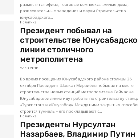
разместятся офисы, торговые комплексы, жилые дома,
развлекательные заведения и парки.Строительство
юнусабадского...
Политика
Президент побывал на
строительстве Юнусабадск
линии столичного
метрополитена
26.10.2018
Во время посещения Юнусабадского района столицы 26
октября Президент Шавкат Мирзиёев побывал на месте
строительства новых станций метрополитена.Сейчас на
Юнусабадской линии идут работы по строительству станц
«Туркистон» и «Юнусобод». Между ними закрытым способ
строится туннель – его прокладывают с...
Политика
Президенты Нурсултан
Назарбаев, Владимир Путин 