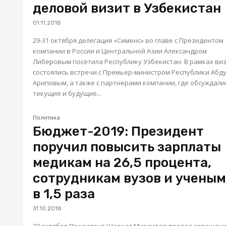
деловой визит в Узбекистан
01.11.2018
29-31 октября делегация «Сименс» во главе с Президентом
компании в России и Центральной Азии Александром
Либеровым посетила Республику Узбекистан. В рамках ви
состоялись встречи с Премьер-министром Республики Абд
Ариповым, а также с партнерами компании, где обсуждали
текущие и будущие...
Политика
Бюджет-2019: Президент
поручил повысить зарплаты
медикам на 26,5 процента,
сотрудникам вузов и ученым
в 1,5 раза
31.10.2018