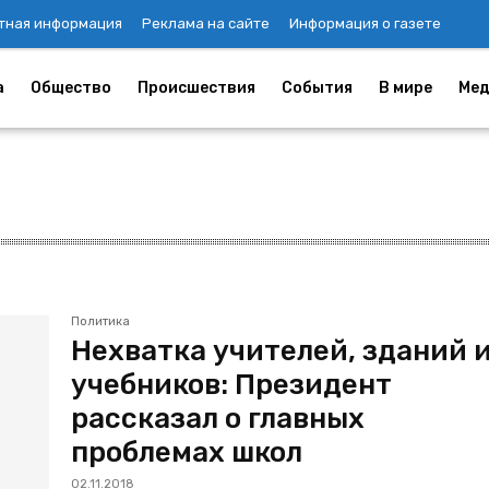
тная информация
Реклама на сайте
Информация о газете
а
Общество
Происшествия
События
В мире
Мед
Политика
Нехватка учителей, зданий 
учебников: Президент
рассказал о главных
проблемах школ
02.11.2018