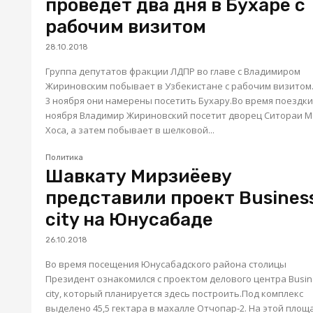
проведет два дня в Бухаре с
рабочим визитом
28.10.2018
Группа депутатов фракции ЛДПР во главе с Владимиром
Жириновским побывает в Узбекистане с рабочим визитом.
3 ноября они намерены посетить Бухару.Во время поездки
ноября Владимир Жириновский посетит дворец Ситораи 
Хоса, а затем побывает в шелковой...
Политика
Шавкату Мирзиёеву
представили проект Busines
city на Юнусабаде
26.10.2018
Во время посещения Юнусабадского района столицы
Президент ознакомился с проектом делового центра Busi
city, который планируется здесь построить.Под комплекс
выделено 45,5 гектара в махалле Отчопар-2. На этой площ