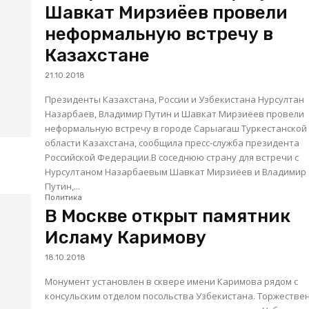
Шавкат Мирзиёев провели
неформальную встречу в
Казахстане
21.10.2018
Президенты Казахстана, России и Узбекистана Нурсултан
Назарбаев, Владимир Путин и Шавкат Мирзиёев провели
неформальную встречу в городе Сарыагаш Туркестанской
области Казахстана, сообщила пресс-служба президента
Российской Федерации.В соседнюю страну для встречи с
Нурсултаном Назарбаевым Шавкат Мирзиёев и Владимир
Путин,...
Политика
В Москве открыт памятник
Исламу Каримову
18.10.2018
Монумент установлен в сквере имени Каримова рядом с
консульским отделом посольства Узбекистана. Торжестве