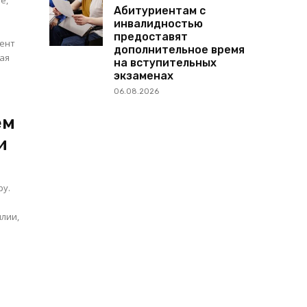
е,
Абитуриентам с
инвалидностью
предоставят
дент
дополнительное время
кая
на вступительных
экзаменах
06.08.2026
л
ем
и
ру.
лии,