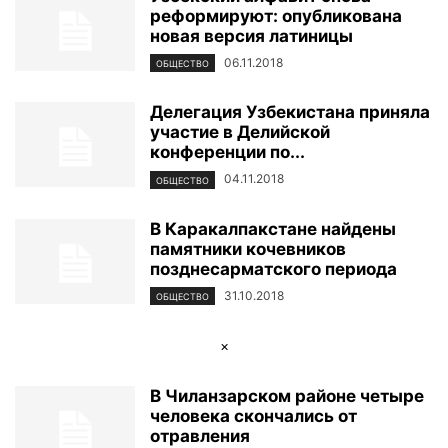
реформируют: опубликована
ФОТОРЕПОРТАЖ
ЦЕНТР ИСЛАМСКОЙ ЦИВИЛИЗАЦИИ
ЭКОЛОГИЯ
новая версия латиницы
ЭКОНОМИКА И БИЗНЕС
06.11.2018
ОБЩЕСТВО
Делегация Узбекистана приняла
участие в Делийской
конференции по...
04.11.2018
ОБЩЕСТВО
В Каракалпакстане найдены
памятники кочевников
позднесарматского периода
31.10.2018
ОБЩЕСТВО
×
В Чиланзарском районе четыре
человека скончались от
отравления