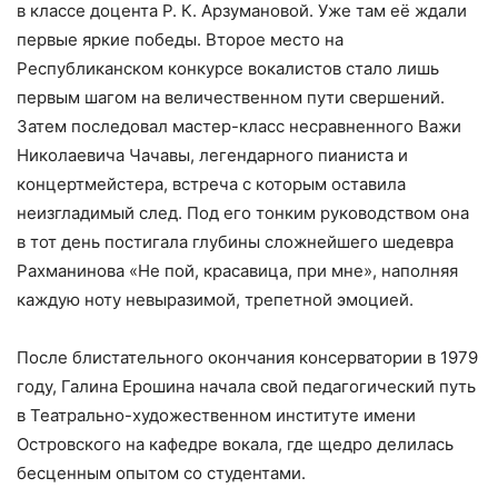
в классе доцента Р. К. Арзумановой. Уже там её ждали
первые яркие победы. Второе место на
Республиканском конкурсе вокалистов стало лишь
первым шагом на величественном пути свершений.
Затем последовал мастер-класс несравненного Важи
Николаевича Чачавы, легендарного пианиста и
концертмейстера, встреча с которым оставила
неизгладимый след. Под его тонким руководством она
в тот день постигала глубины сложнейшего шедевра
Рахманинова «Не пой, красавица, при мне», наполняя
каждую ноту невыразимой, трепетной эмоцией.
После блистательного окончания консерватории в 1979
году, Галина Ерошина начала свой педагогический путь
в Театрально-художественном институте имени
Островского на кафедре вокала, где щедро делилась
бесценным опытом со студентами.