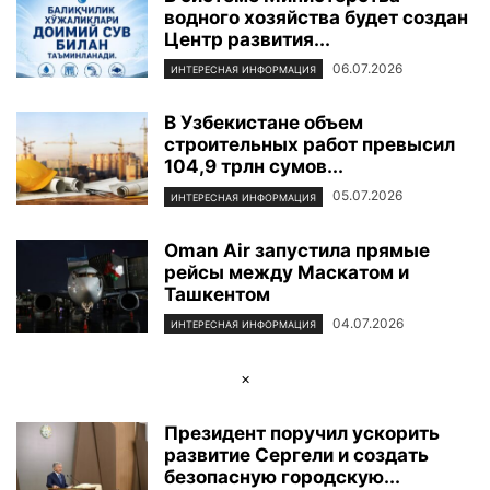
водного хозяйства будет создан
ФОТОРЕПОРТАЖ
ЦЕНТР ИСЛАМСКОЙ ЦИВИЛИЗАЦИИ
ЭКОЛОГИЯ
Центр развития...
ЭКОНОМИКА И БИЗНЕС
06.07.2026
ИНТЕРЕСНАЯ ИНФОРМАЦИЯ
В Узбекистане объем
строительных работ превысил
104,9 трлн сумов...
05.07.2026
ИНТЕРЕСНАЯ ИНФОРМАЦИЯ
Oman Air запустила прямые
рейсы между Маскатом и
Ташкентом
04.07.2026
ИНТЕРЕСНАЯ ИНФОРМАЦИЯ
×
Президент поручил ускорить
развитие Сергели и создать
безопасную городскую...