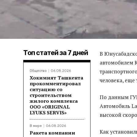
Топ статей за 7 дней
В Юнусабадск
автомобилем K
транспортного
Общество
06.08.2026
Хокимият Ташкента
человека, еще
прокомментировал
ситуацию со
строительством
По данным ГУ
жилого комплекса
Автомобиль Lac
ООО «ORIGINAL
LYUKS SERVIS»
высокой скорос
В мире
06.08.2026
Как установил
Ракета компании