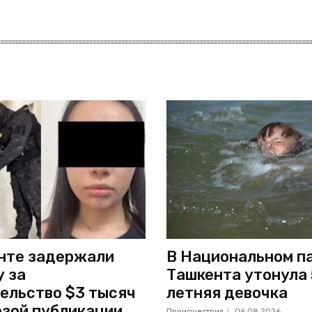
нте задержали
В Национальном п
 за
Ташкента утонула 
ельство $3 тысяч
летняя девочка
озой публикации
Происшествия
06.08.2026