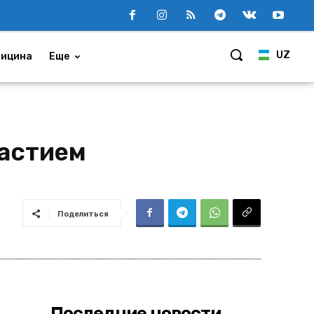
UZ
ицина
Еще
частием
Поделиться
Последние новости