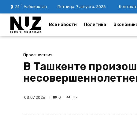
C
31
Узбекистан
Пятница, 7 августа, 2026
Контакт
Все новости
Политика
Экономик
Происшествия
В Ташкенте произош
несовершеннолетне
917
0
08.07.2026