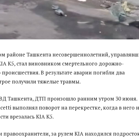
ом районе Ташкента несовершеннолетний, управляв
IA K5, стал виновником смертельного дорожно-
 происшествия. В результате аварии погибли два
 трое получили тяжелые травмы.
ВД Ташкента, ДТП произошло ранним утром 30 июня.
etti выполнял поворот на перекрестке, когда в него 
ти врезалась KIA K5.
и правоохранители, за рулем KIA находился подросток