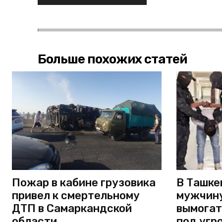
Больше похожих статей
Пожар в кабине грузовика
В Ташке
привел к смертельному
мужчину
ДТП в Самаркандской
вымогат
области
под угр