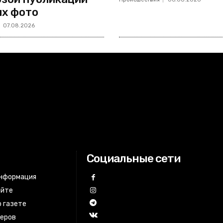
х фото
07.08.2026
Социальные сети
информация
айте
 газете
неров