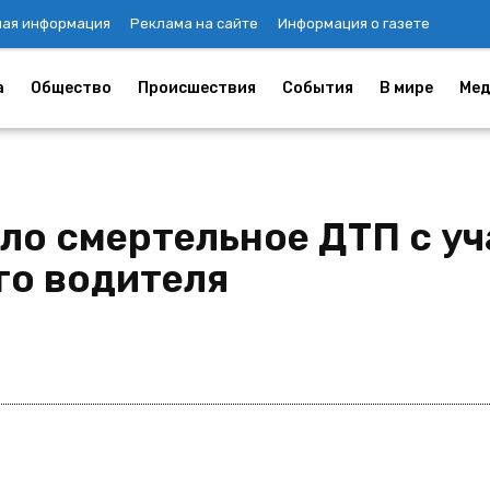
ная информация
Реклама на сайте
Информация о газете
а
Общество
Происшествия
События
В мире
Мед
ло смертельное ДТП с у
го водителя