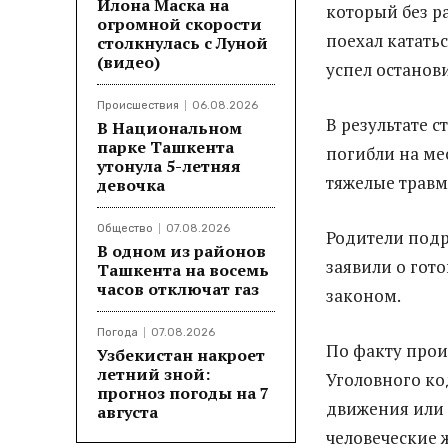
Илона Маска на
который без р
огромной скорости
поехал кататьс
столкнулась с Луной
(видео)
успел останови
Происшествия
06.08.2026
В результате с
В Национальном
парке Ташкента
погибли на мес
утонула 5-летняя
тяжелые травм
девочка
Общество
07.08.2026
Родители подр
В одном из районов
заявили о гото
Ташкента на восемь
часов отключат газ
законом.
Погода
07.08.2026
По факту прои
Узбекистан накроет
летний зной:
Уголовного ко
прогноз погоды на 7
движения или 
августа
человеческие 