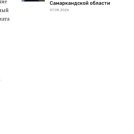
ние
Самаркандской области
лный
07.08.2026
иата
й