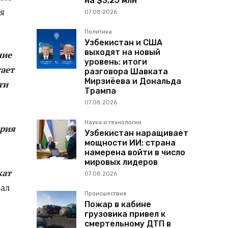
на $3,25 млн
я
07.08.2026
Политика
Узбекистан и США
выходят на новый
ние
уровень: итоги
ает
разговора Шавката
Мирзиёева и Дональда
ти
Трампа
07.08.2026
Наука и технологии
ерия
Узбекистан наращивает
мощности ИИ: страна
намерена войти в число
мировых лидеров
жат
07.08.2026
ал
Происшествия
Пожар в кабине
грузовика привел к
смертельному ДТП в