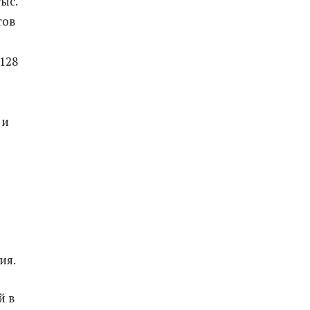
ыс.
тов
128
 и
ия.
й в