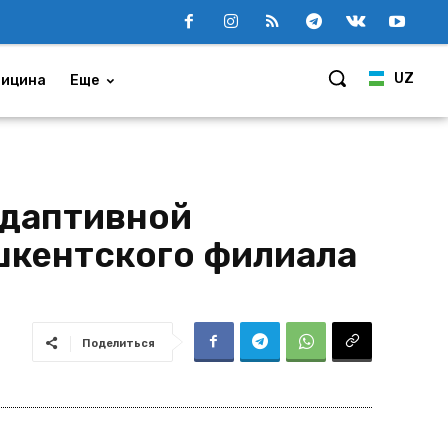
UZ
ицина
Еще
адаптивной
ашкентского филиала
Поделиться