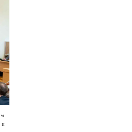
ом
 и