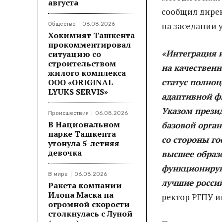
августа
сообщил дирек
на заседании у
Общество
06.08.2026
Хокимият Ташкента
прокомментировал
«Интеграция 
ситуацию со
строительством
на качествен
жилого комплекса
статус полно
ООО «ORIGINAL
LYUKS SERVIS»
адаптивной ф
Указом прези
Происшествия
06.08.2026
В Национальном
базовой орган
парке Ташкента
со стороны го
утонула 5-летняя
девочка
высшее образ
функционирую
В мире
06.08.2026
лучшие россий
Ракета компании
Илона Маска на
ректор РГПУ им
огромной скорости
столкнулась с Луной