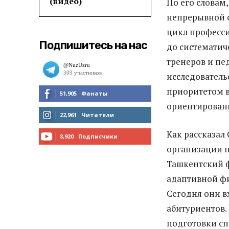
(видео)
По его словам
непрерывной о
цикл професси
Подпишитесь на нас
до системати
тренеров и пе
исследователь
приоритетом в
51,905
Фанаты
ориентирован
МНЕ НРАВИТСЯ
22,961
Читатели
Как рассказал 
ЧИТАТЬ
8,920
Подписчики
организации п
ПОДПИСАТЬСЯ
Ташкентский 
адаптивной фи
Сегодня они в
абитуриентов.
подготовки сп