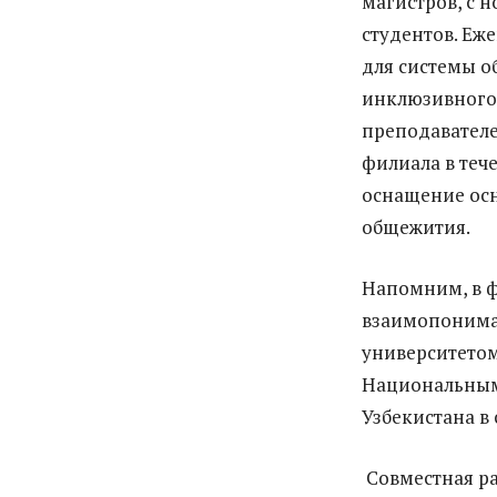
магистров, с н
студентов. Еж
для системы о
инклюзивного 
преподавателе
филиала в теч
оснащение осн
общежития.
Напомним, в ф
взаимопонима
университето
Национальным
Узбекистана в
Совместная ра