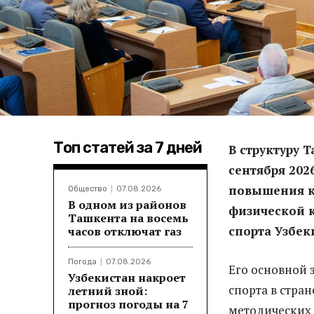
Топ статей за 7 дней
В структуру 
сентября 202
повышения к
Общество
07.08.2026
В одном из районов
физической к
Ташкента на восемь
спорта Узбек
часов отключат газ
Погода
07.08.2026
Его основной 
Узбекистан накроет
спорта в стра
летний зной:
прогноз погоды на 7
методических 