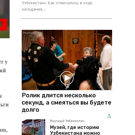
Узбекистан». Как отмечалось в ходе
заседания,...
г у
фий
Ролик длится несколько
ы
секунд, а смеяться вы будете
ньги
долго
Вкусный Узбекистан
Музей, где историю
am,
Узбекистана можно