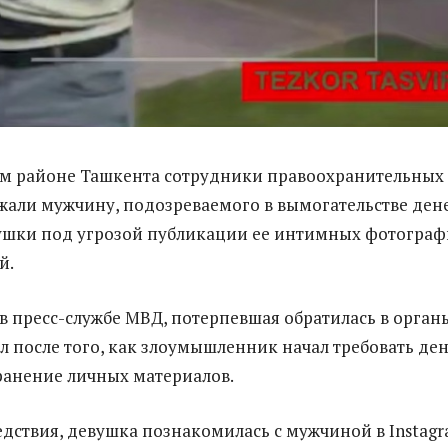
ом районе Ташкента сотрудники правоохранительных
жали мужчину, подозреваемого в вымогательстве дене
ушки под угрозой публикации ее интимных фотогра
й.
в пресс-службе МВД, потерпевшая обратилась в орган
л после того, как злоумышленник начал требовать де
ранение личных материалов.
дствия, девушка познакомилась с мужчиной в Instagr