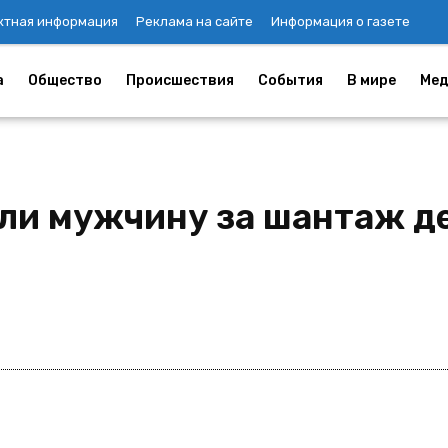
ктная информация
Реклама на сайте
Информация о газете
а
Общество
Происшествия
События
В мире
Мед
ли мужчину за шантаж 