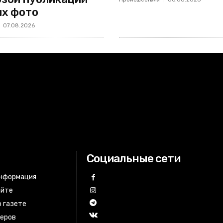
х фото
07.08.2026
Социальные сети
информация
айте
 газете
неров