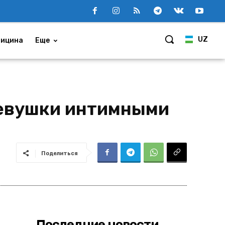
UZ
ицина
Еще
девушки интимными
Поделиться
Последние новости