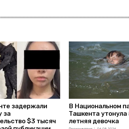
нте задержали
В Национальном п
 за
Ташкента утонула 
ельство $3 тысяч
летняя девочка
озой публикации
Происшествия
06.08.2026