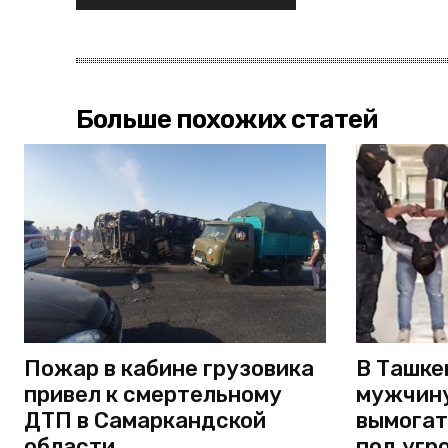
Больше похожих статей
Пожар в кабине грузовика
В Ташке
привел к смертельному
мужчину
ДТП в Самаркандской
вымогат
области
под угр