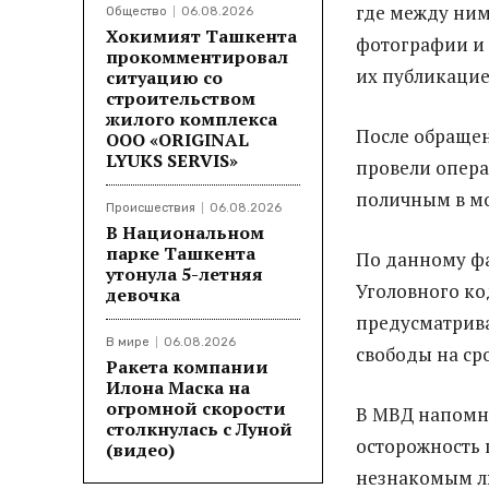
где между ним
Общество
06.08.2026
Хокимият Ташкента
фотографии и 
прокомментировал
их публикацие
ситуацию со
строительством
жилого комплекса
После обраще
ООО «ORIGINAL
LYUKS SERVIS»
провели опера
поличным в мо
Происшествия
06.08.2026
В Национальном
парке Ташкента
По данному фа
утонула 5-летняя
Уголовного ко
девочка
предусматрива
В мире
06.08.2026
свободы на сро
Ракета компании
Илона Маска на
огромной скорости
В МВД напомн
столкнулась с Луной
осторожность 
(видео)
незнакомым л