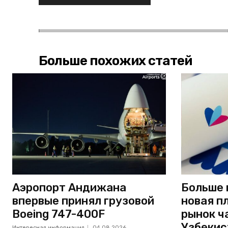
Больше похожих статей
Аэропорт Андижана
Больше 
впервые принял грузовой
новая п
Boeing 747-400F
рынок ч
Узбекис
Интересная информация
04.08.2026