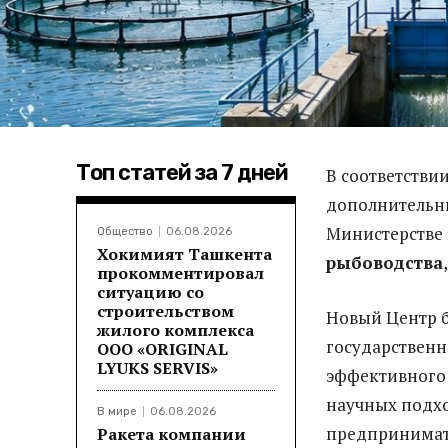
Топ статей за 7 дней
В соответстви
дополнительны
Министерстве 
Общество
06.08.2026
Хокимият Ташкента
рыбоводства
прокомментировал
ситуацию со
строительством
Новый Центр 
жилого комплекса
государственн
ООО «ORIGINAL
LYUKS SERVIS»
эффективного
научных подхо
В мире
06.08.2026
предпринимат
Ракета компании