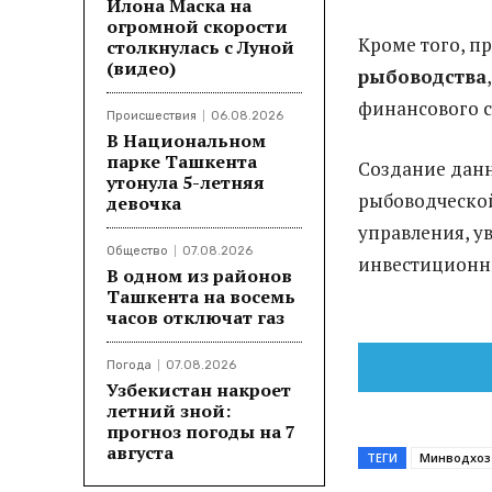
Илона Маска на
огромной скорости
Кроме того, п
столкнулась с Луной
(видео)
рыбоводства
финансового с
Происшествия
06.08.2026
В Национальном
парке Ташкента
Создание дан
утонула 5-летняя
рыбоводческо
девочка
управления, у
Общество
07.08.2026
инвестиционны
В одном из районов
Ташкента на восемь
часов отключат газ
Погода
07.08.2026
Узбекистан накроет
летний зной:
прогноз погоды на 7
августа
ТЕГИ
Минводхоз