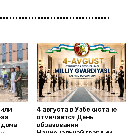
дили
4 августа в Узбекистане
-за
отмечается День
 дома
образования
Национальной гвардии
026