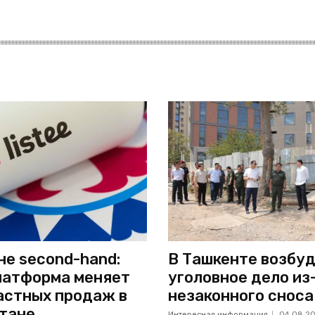
не second-hand:
В Ташкенте возбу
латформа меняет
уголовное дело из
астных продаж в
незаконного сноса
тане
Интересная информация
04.08.2