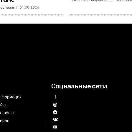
формация
04.08.2026
Социальные сети
информация
айте
 газете
неров