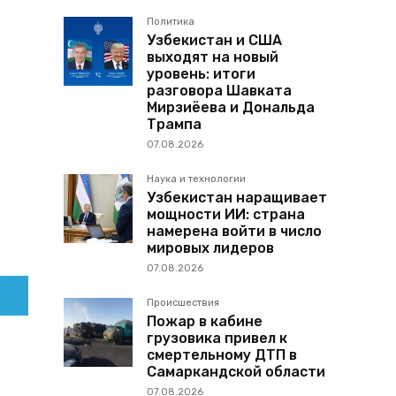
Политика
и
Узбекистан и США
выходят на новый
ы
уровень: итоги
разговора Шавката
Мирзиёева и Дональда
Трампа
07.08.2026
Наука и технологии
Узбекистан наращивает
мощности ИИ: страна
намерена войти в число
мировых лидеров
07.08.2026
Происшествия
Пожар в кабине
грузовика привел к
смертельному ДТП в
Самаркандской области
07.08.2026