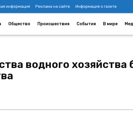
ная информация
Реклама на сайте
Информация о газете
а
Общество
Происшествия
События
В мире
Мед
ства водного хозяйства 
тва