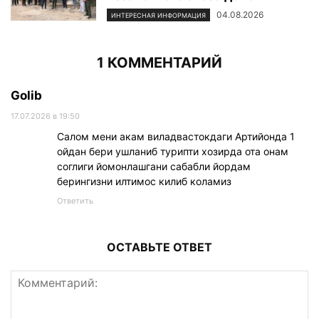
04.08.2026
ИНТЕРЕСНАЯ ИНФОРМАЦИЯ
1 КОММЕНТАРИЙ
Golib
17.07.2026 в 19:50
Салом мени акам виладвастокдаги Артийонда 1
ойдан бери ушланиб турипти хозирда ота онам
соглиги йомонлашгани сабабли йордам
берингизни илтимос килиб коламиз
Ответить
ОСТАВЬТЕ ОТВЕТ