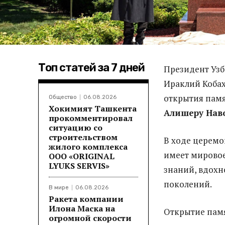
Топ статей за 7 дней
Президент Узб
Ираклий Кобах
открытия памя
Общество
06.08.2026
Хокимият Ташкента
Алишеру Нав
прокомментировал
ситуацию со
строительством
В ходе церемо
жилого комплекса
имеет мировое
ООО «ORIGINAL
LYUKS SERVIS»
знаний, вдохн
поколений.
В мире
06.08.2026
Ракета компании
Илона Маска на
Открытие памя
огромной скорости