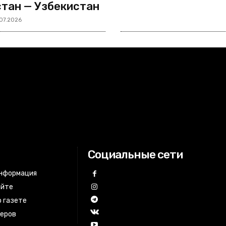
тан — Узбекистан
07.2026
Социальные сети
информация
айте
 газете
неров