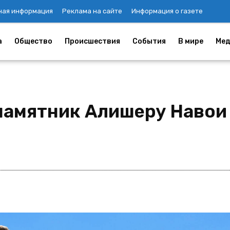
ная информация
Реклама на сайте
Информация о газете
а
Общество
Происшествия
События
В мире
Мед
памятник Алишеру Навои