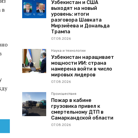
 из
Узбекистан и США
выходят на новый
 в
уровень: итоги
разговора Шавката
Мирзиёева и Дональда
Трампа
07.08.2026
вно
Наука и технологии
в
Узбекистан наращивает
мощности ИИ: страна
намерена войти в число
мировых лидеров
у
07.08.2026
жду
Происшествия
Пожар в кабине
грузовика привел к
смертельному ДТП в
Самаркандской области
07.08.2026