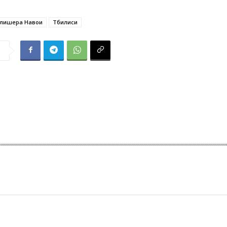
Алишера Навои
Тбилиси
я