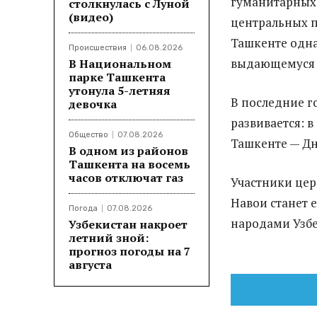
гуманитарных 
столкнулась с Луной
(видео)
центральных п
Ташкенте одна
Происшествия
06.08.2026
выдающемуся 
В Национальном
парке Ташкента
утонула 5-летняя
В последние г
девочка
развивается: в
Общество
07.08.2026
Ташкенте — Дн
В одном из районов
Ташкента на восемь
часов отключат газ
Участники цер
Навои станет
Погода
07.08.2026
народами Узбе
Узбекистан накроет
летний зной:
прогноз погоды на 7
августа