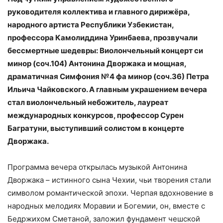
руководителя коллектива и главного дирижёра,
народного артиста Республики Узбекистан,
профессора Камолиддина Уринбаева, прозвучали
бессмертные шедевры: Виолончельный концерт си
минор (соч.104) Антонина Дворжака и мощная,
драматичная Симфония №4 фа минор (соч.36) Петра
Ильича Чайковского. А главным украшением вечера
стал виолончельный небожитель, лауреат
международных конкурсов, профессор Сурен
Багратуни, выступивший солистом в концерте
Дворжака.
Программа вечера открылась музыкой Антонина
Дворжака – истинного сына Чехии, чьи творения стали
символом романтической эпохи. Черпая вдохновение в
народных мелодиях Моравии и Богемии, он, вместе с
Бедржихом Сметаной, заложил фундамент чешской