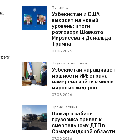
Политика
ва
Узбекистан и США
выходят на новый
уровень: итоги
разговора Шавката
Мирзиёева и Дональда
Трампа
07.08.2026
ских
Наука и технологии
Узбекистан наращивает
мощности ИИ: страна
намерена войти в число
мировых лидеров
07.08.2026
Происшествия
Пожар в кабине
грузовика привел к
смертельному ДТП в
Самаркандской области
07.08.2026