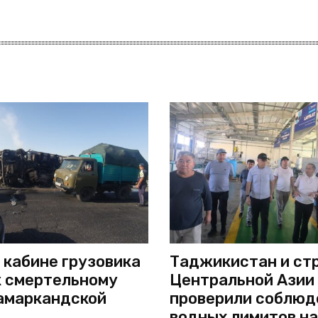
 кабине грузовика
Таджикистан и ст
к смертельному
Центральной Азии
амаркандской
проверили соблюд
водных лимитов на