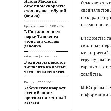
Илона Маска на
Отмечается, ч
огромной скорости
специалистов 
столкнулась с Луной
(видео)
по карантину 
населения нет.
Происшествия
06.08.2026
В Национальном
парке Ташкента
В ведомстве т
утонула 5-летняя
сезонный пер
девочка
мероприятий. 
Общество
07.08.2026
структурами и
В одном из районов
саранчовых и
Ташкента на восемь
часов отключат газ
хозяйства.
Погода
07.08.2026
МЧС призывае
Узбекистан накроет
летний зной:
информации и 
прогноз погоды на 7
августа