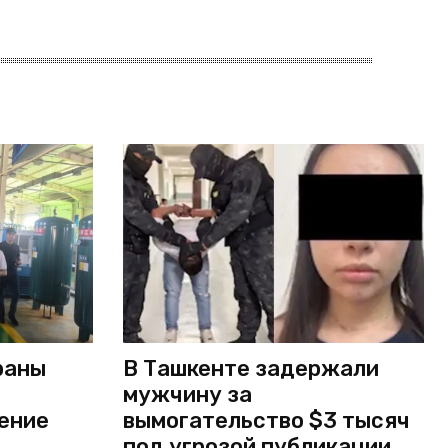
раны
В Ташкенте задержали
мужчину за
ение
вымогательство $3 тысяч
под угрозой публикации