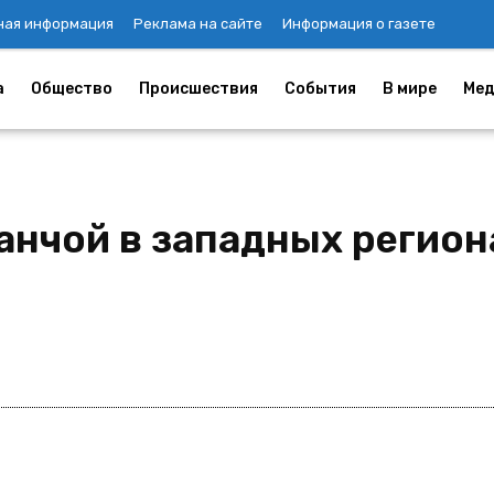
ная информация
Реклама на сайте
Информация о газете
а
Общество
Происшествия
События
В мире
Мед
анчой в западных регион